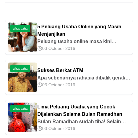
5 Peluang Usaha Online yang Masih
Wirausaha
Menjanjikan
Peluang usaha online masa kini
03 October 2016
memadukan model bisnis yang lebih
personal dan etis. Berikut tren bisnis
online masa kini serta contoh
Wirausaha
Sukses Berkat ATM
peluangnya.
Apa sebenarnya rahasia dibalik gerak
03 October 2016
cepat sukses seorang Ir H Wahyu Saidi,
MSc? Simak selengkapnya dalam
sebuah buku berisi kumpulan kisah
Lima Peluang Usaha yang Cocok
sukses dari berbagai sosok di tanah air.
Wirausaha
Dijalankan Selama Bulan Ramadhan
Bulan Ramadhan sudah tiba! Selain
03 October 2016
menyibukkan diri dengan menjalankan
ibadah wajib dan memperbanyak