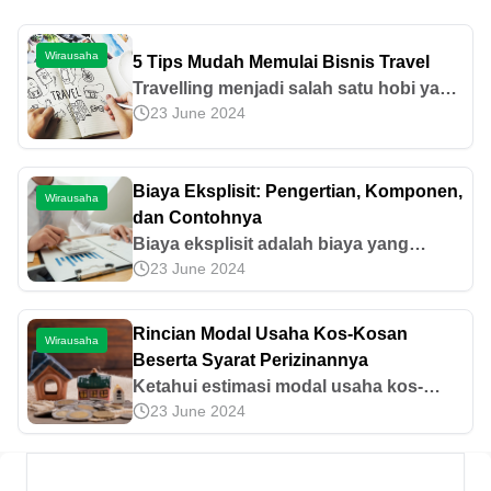
Wirausaha
5 Tips Mudah Memulai Bisnis Travel
Travelling menjadi salah satu hobi yang
23 June 2024
banyak dimiliki masyarakat. Pergi ke
suatu tempat yang belum pernah
dijamah sebelumnya, mencari
Biaya Eksplisit: Pengertian, Komponen,
pengalaman, dan bertemu dengan
Wirausaha
dan Contohnya
orang-orang baru merupakan beberapa
Biaya eksplisit adalah biaya yang
hal yang melatarbelakangi mengapa
23 June 2024
dikeluarkan perusahaan secara nyata.
seseorang suka travelling. Dewasa ini,
Simak pengertian, komponen, manfaat,
travelling bukan hanya sekedar hobi
perbedaan, dan cara menghitungnya.
saja, tetapi sudah menjadi solusi untuk
Rincian Modal Usaha Kos-Kosan
Wirausaha
menyegarkan diri (refreshing) setelah
Beserta Syarat Perizinannya
diterpa kesibukan sehari-hari. Kini,
Ketahui estimasi modal usaha kos-
[&hellip;]
23 June 2024
kosan, estimasi balik modal, perizinan,
hingga tips memulai usahanya pada
artikel ini!