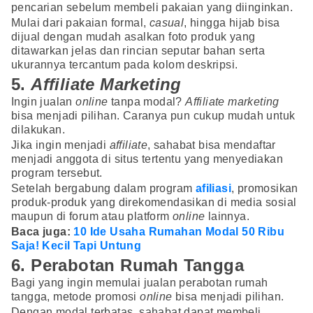
pencarian sebelum membeli pakaian yang diinginkan.
Mulai dari pakaian formal,
casual
, hingga hijab bisa
dijual dengan mudah asalkan foto produk yang
ditawarkan jelas dan rincian seputar bahan serta
ukurannya tercantum pada kolom deskripsi.
5.
Affiliate Marketing
Ingin jualan
online
tanpa modal?
Affiliate marketing
bisa menjadi pilihan. Caranya pun cukup mudah untuk
dilakukan.
Jika ingin menjadi
affiliate
, sahabat bisa mendaftar
menjadi anggota di situs tertentu yang menyediakan
program tersebut.
Setelah bergabung dalam program
afiliasi
, promosikan
produk-produk yang direkomendasikan di media sosial
maupun di forum atau platform
online
lainnya.
Baca juga:
10 Ide Usaha Rumahan Modal 50 Ribu
Saja! Kecil Tapi Untung
6. Perabotan Rumah Tangga
Bagi yang ingin memulai jualan perabotan rumah
tangga, metode promosi
online
bisa menjadi pilihan.
Dengan modal terbatas, sahabat dapat membeli