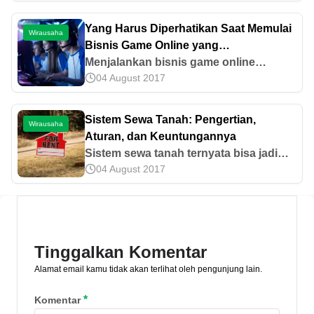
Ini 5 tips manjur pengembangan UMKM
di era digital!
Yang Harus Diperhatikan Saat Memulai
Wirausaha
Bisnis Game Online yang
Menguntungkan
Menjalankan bisnis game online
04 August 2017
peluangnya sangat besar. Bisa punya
omzet puluhan juta rupiah lho! Tak
percaya?
Sistem Sewa Tanah: Pengertian,
Wirausaha
Aturan, dan Keuntungannya
Sistem sewa tanah ternyata bisa jadi
04 August 2017
sumber cuan! Simak cara kerja, aturan
hukum, dan tips agar tidak rugi untuk
pemilik dan penyewa tanah di artikel ini.
Tinggalkan Komentar
Alamat email kamu tidak akan terlihat oleh pengunjung lain.
*
Komentar