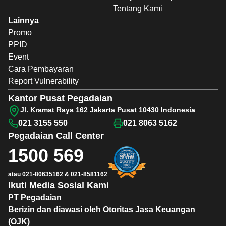
Tentang Kami
Lainnya
Promo
PPID
Event
Cara Pembayaran
Report Vulnerability
Kantor Pusat Pegadaian
Jl. Kramat Raya 162 Jakarta Pusat 10430 Indonesia
021 3155 550
021 8063 5162
Pegadaian
Call Center
1500 569
atau
021-80635162
&
021-8581162
Ikuti Media Sosial Kami
PT Pegadaian
Berizin dan diawasi oleh Otoritas Jasa Keuangan
(OJK)