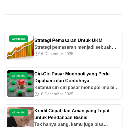
Wirausaha
Strategi Pemasaran Untuk UKM
Strategi pemasaran menjadi sebuah
16 December 2025
kunci penting kesuksesan bisnis.
Bayangkan saja, perusahaan besar
bisa menghabiskan alokasi dana besar-
Ciri-Ciri Pasar Monopoli yang Perlu
besaran hanya untuk pemasaran, mulai
Wirausaha
Dipahami dan Contohnya
dari pemasangan iklan di media,
Ketahui ciri-ciri pasar monopoli mulai
mengadakan event di mall dan venue
16 December 2025
dari price maker, hambatan masuk
ternama, serta menjalin kerjasama
pasar, hingga contoh perusahaan
dengan distributor besar. Namun
monopoli di Indonesia. Simak
strategi pemasaran skala besar
Kredit Cepat dan Aman yang Tepat
Wirausaha
penjelasannya di sini.
tersebut akan sulit dilakukan oleh
untuk Pendanaan Bisnis
bisnis UKM dikarenakan keterbatasan
Tak hanya uang, kamu juga bisa