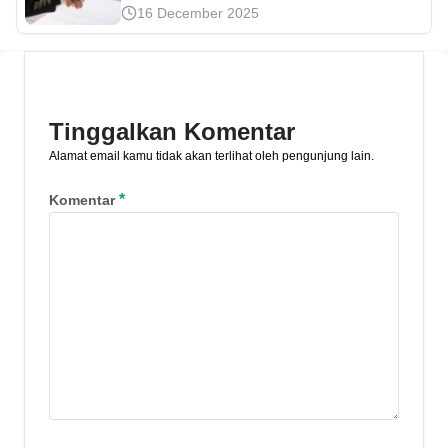
dana yang [&hellip;]
16 December 2025
menabung emas di Pegadaian.
Sebenarnya, apa saja keuntungan
menabung emas? Simak ulasannya di
sini.
Tinggalkan Komentar
Alamat email kamu tidak akan terlihat oleh pengunjung lain.
*
Komentar