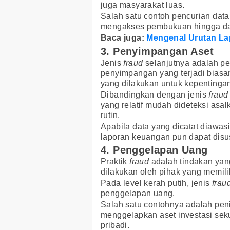
juga masyarakat luas.
Salah satu contoh pencurian dat
mengakses pembukuan hingga dat
Baca juga:
Mengenal Urutan La
3. Penyimpangan Aset
Jenis
fraud
selanjutnya adalah 
penyimpangan yang terjadi bias
yang dilakukan untuk kepentingan
Dibandingkan dengan jenis
fraud
yang relatif mudah dideteksi as
rutin.
Apabila data yang dicatat diawa
laporan keuangan pun dapat disus
4. Penggelapan Uang
Praktik
fraud
adalah tindakan yang
dilakukan oleh pihak yang memil
Pada level kerah putih, jenis
frau
penggelapan uang.
Salah satu contohnya adalah pe
menggelapkan aset investasi se
pribadi.