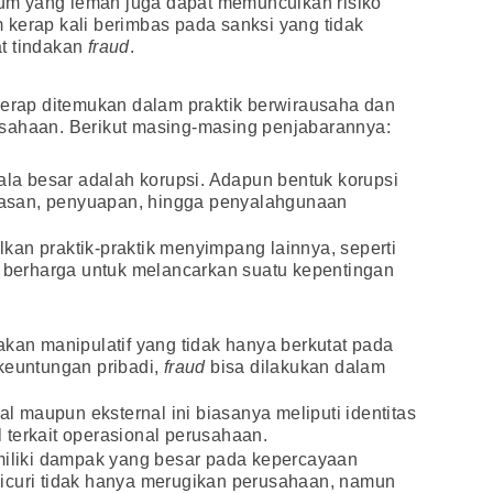
ukum yang lemah juga dapat memunculkan risiko
kerap kali berimbas pada sanksi yang tidak
t tindakan
fraud
.
erap ditemukan dalam praktik berwirausaha dan
sahaan. Berikut masing-masing penjabarannya:
la besar adalah korupsi. Adapun bentuk korupsi
asan, penyuapan, hingga penyalahgunaan
an praktik-praktik menyimpang lainnya, seperti
g berharga untuk melancarkan suatu kepentingan
akan manipulatif yang tidak hanya berkutat pada
keuntungan pribadi,
fraud
bisa dilakukan dalam
nal maupun eksternal ini biasanya meliputi identitas
terkait operasional perusahaan.
emiliki dampak yang besar pada kepercayaan
icuri tidak hanya merugikan perusahaan, namun