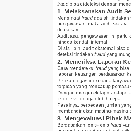
fraud
bisa dideteksi dengan mener
1. Melaksanakan Audit Se
Mengingat
fraud
adalah tindakan 
pengawasan, maka audit secara ber
dilakukan.
Audit atau pengawasan ini perlu d
hingga kendali internal.
Di sisi lain, audit eksternal bisa
deteksi tindakan
fraud
yang mungk
2. Memeriksa Laporan K
Cara mendeteksi
fraud
yang bisa 
laporan keuangan berdasarkan kar
Berikan tugas ini kepada karyawa
terpisah yang mencakup pemasuka
Dengan mengecek laporan-laporan 
terdeteksi dengan lebih cepat.
Pasalnya, perbedaan jumlah yang t
membandingkan masing-masing ca
3. Mengevaluasi Pihak Ma
Berdasarkan jenis-jenis
fraud
yang
penggelapan sering kali melibatk