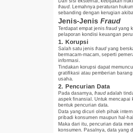
Dari sisi eksternal, kebijakan h
fraud
. Lemahnya peraturan hukum 
sebanding dengan kerugian akiba
Jenis-Jenis
Fraud
Terdapat empat jenis
fraud
yang k
pelaporan kondisi keuangan peru
1. Korupsi
Salah satu jenis
fraud
yang berska
bermacam-macam, seperti pemer
informasi.
Tindakan korupsi dapat memunculk
gratifikasi atau pemberian baran
usaha.
2. Pencurian Data
Pada dasarnya,
fraud
adalah tind
aspek finansial. Untuk mencapai 
bentuk pencurian data.
Data yang dicuri oleh pihak inter
pribadi konsumen maupun hal-hal 
Maka dari itu, pencurian data m
konsumen. Pasalnya, data yang d