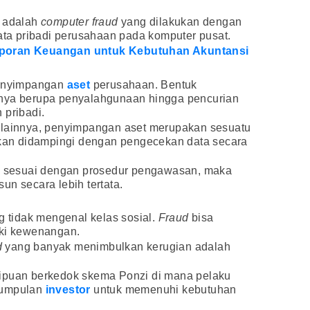
a adalah
computer fraud
yang dilakukan dengan
a pribadi perusahaan pada komputer pusat.
poran Keuangan untuk Kebutuhan Akuntansi
penyimpangan
aset
perusahaan. Bentuk
anya berupa penyalahgunaan hingga pencurian
 pribadi.
lainnya, penyimpangan aset merupakan sesuatu
alkan didampingi dengan pengecekan data secara
si sesuai dengan prosedur pengawasan, maka
un secara lebih tertata.
 tidak mengenal kelas sosial.
Fraud
bisa
iki kewenangan.
d
yang banyak menimbulkan kerugian adalah
nipuan berkedok skema Ponzi di mana pelaku
kumpulan
investor
untuk memenuhi kebutuhan