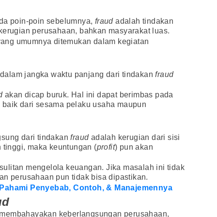
ada poin-poin sebelumnya,
fraud
adalah tindakan
 kerugian perusahaan, bahkan masyarakat luas.
ang umumnya ditemukan dalam kegiatan
dalam jangka waktu panjang dari tindakan
fraud
d
akan dicap buruk. Hal ini dapat berimbas pada
, baik dari sesama pelaku usaha maupun
gsung dari tindakan
fraud
adalah kerugian dari sisi
n tinggi, maka keuntungan (
profit
) pun akan
ulitan mengelola keuangan. Jika masalah ini tidak
an perusahaan pun tidak bisa dipastikan.
: Pahami Penyebab, Contoh, & Manajemennya
ud
g membahayakan keberlangsungan perusahaan,