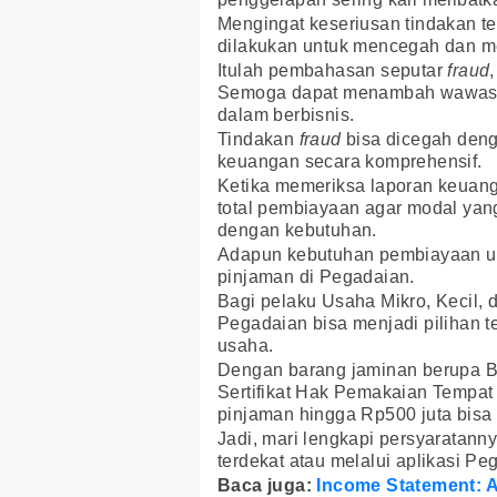
Mengingat keseriusan tindakan ter
dilakukan untuk mencegah dan me
Itulah pembahasan seputar
fraud
Semoga dapat menambah wawasan 
dalam berbisnis.
Tindakan
fraud
bisa dicegah deng
keuangan secara komprehensif.
Ketika memeriksa laporan keuang
total pembiayaan agar modal ya
dengan kebutuhan.
Adapun kebutuhan pembiayaan u
pinjaman di Pegadaian.
Bagi pelaku Usaha Mikro, Kecil
Pegadaian bisa menjadi pilihan
usaha.
Dengan barang jaminan berupa B
Sertifikat Hak Pemakaian Tempat
pinjaman hingga Rp500 juta bisa
Jadi, mari lengkapi persyaratan
terdekat atau melalui aplikasi Pe
Baca juga:
Income Statement: A