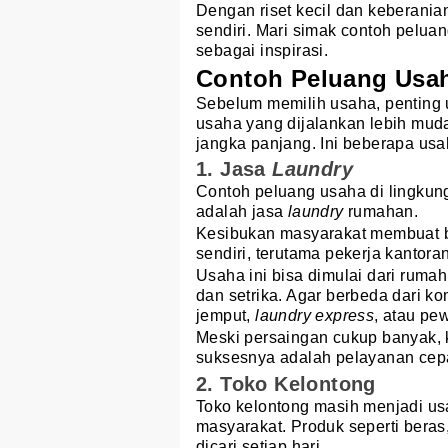
Dengan riset kecil dan keberani
sendiri. Mari simak contoh peluan
sebagai inspirasi.
Contoh Peluang Usah
Sebelum memilih usaha, penting 
usaha yang dijalankan lebih mu
jangka panjang. Ini beberapa usah
1. Jasa
Laundry
Contoh peluang usaha di lingkun
adalah jasa
laundry
rumahan.
Kesibukan masyarakat membuat b
sendiri, terutama pekerja kantor
Usaha ini bisa dimulai dari ruma
dan setrika. Agar berbeda dari k
jemput,
laundry express
, atau pe
Meski persaingan cukup banyak, 
suksesnya adalah pelayanan cepat
2. Toko Kelontong
Toko kelontong masih menjadi us
masyarakat. Produk seperti beras
dicari setiap hari.