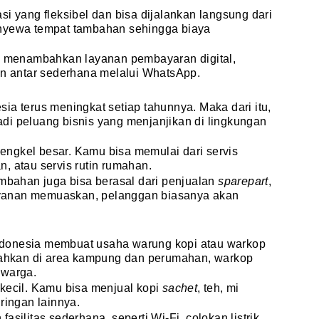
si yang fleksibel dan bisa dijalankan langsung dari
enyewa tempat tambahan sehingga biaya
sa menambahkan layanan pembayaran digital,
an antar sederhana melalui WhatsApp.
ia terus meningkat setiap tahunnya. Maka dari itu,
di peluang bisnis yang menjanjikan di lingkungan
ngkel besar. Kamu bisa memulai dari servis
an, atau servis rutin rumahan.
ambahan juga bisa berasal dari penjualan
sparepart
,
elayanan memuaskan, pelanggan biasanya akan
donesia membuat usaha warung kopi atau warkop
 Bahkan di area kampung dan perumahan, warkop
 warga.
f kecil. Kamu bisa menjual kopi
sachet
, teh, mi
ringan lainnya.
silitas sederhana, seperti Wi-Fi, colokan listrik,