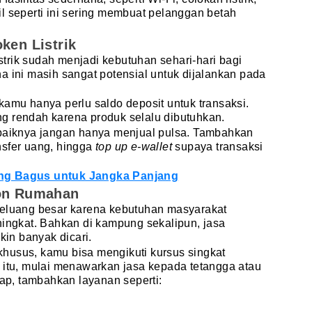
l seperti ini sering membuat pelanggan betah
ken Listrik
istrik sudah menjadi kebutuhan sehari-hari bagi
a ini masih sangat potensial untuk dijalankan pada
kamu hanya perlu saldo deposit untuk transaksi.
long rendah karena produk selalu dibutuhkan.
ebaiknya jangan hanya menjual pulsa. Tambahkan
nsfer uang, hingga
top up e-wallet
supaya transaksi
ng Bagus untuk Jangka Panjang
on Rumahan
peluang besar karena kebutuhan masyarakat
ningkat. Bahkan di kampung sekalipun, jasa
in banyak dicari.
husus, kamu bisa mengikuti kursus singkat
 itu, mulai menawarkan jasa kepada tetangga atau
kap, tambahkan layanan seperti: