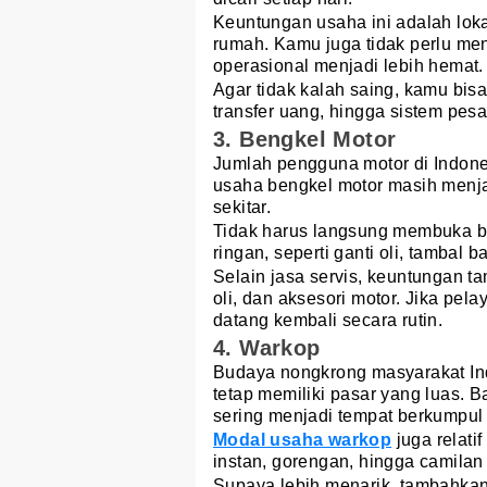
Keuntungan usaha ini adalah loka
rumah. Kamu juga tidak perlu m
operasional menjadi lebih hemat.
Agar tidak kalah saing, kamu bi
transfer uang, hingga sistem pes
3. Bengkel Motor
Jumlah pengguna motor di Indones
usaha bengkel motor masih menja
sekitar.
Tidak harus langsung membuka be
ringan, seperti ganti oli, tambal b
Selain jasa servis, keuntungan t
oli, dan aksesori motor. Jika p
datang kembali secara rutin.
4. Warkop
Budaya nongkrong masyarakat In
tetap memiliki pasar yang luas.
sering menjadi tempat berkumpul
Modal usaha warkop
juga relati
instan, gorengan, hingga camilan 
Supaya lebih menarik, tambahkan fa