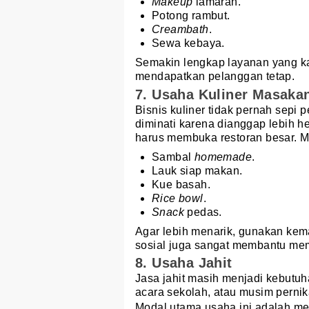
Makeup
lamaran.
Potong rambut.
Creambath
.
Sewa kebaya.
Semakin lengkap layanan yang k
mendapatkan pelanggan tetap.
7. Usaha Kuliner Masak
Bisnis kuliner tidak pernah sepi
diminati karena dianggap lebih h
harus membuka restoran besar. Mu
Sambal
homemade
.
Lauk siap makan.
Kue basah.
Rice bowl
.
Snack
pedas.
Agar lebih menarik, gunakan kem
sosial juga sangat membantu mem
8. Usaha Jahit
Jasa jahit masih menjadi kebutuh
acara sekolah, atau musim perni
Modal utama usaha ini adalah mes