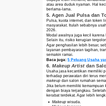
atau area duduk nyaman. Hal keci
berlama-lama.
5. Agen Jual Pulsa dan To
Pulsa, kuota internet, dan token l
masyarakat. Itulah sebabnya usah
2026.
Modal awalnya juga kecil karena 
Selain itu, risiko kerugian tergo
Agar penghasilan lebih besar, s
layanan pembayaran tagihan, tra
semakin ramai.
Baca juga:
5 Peluang Usaha ya
6.
Makeup Artist
dan Sal
Usaha jasa kecantikan memiliki 
terhadap perawatan diri terus me
makeup
dan salon rumahan semak
Jika belum memiliki kemampuan k
dengan biaya terjangkau. Setelah
kerabat terdekat. Agar lebih leng
Makeup
wisuda.