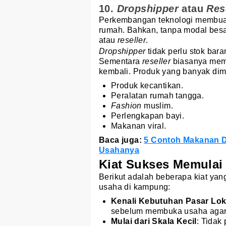
10.
Dropshipper
atau
Res
Perkembangan teknologi membua
rumah. Bahkan, tanpa modal besa
atau
reseller
.
Dropshipper
tidak perlu stok ba
Sementara
reseller
biasanya memb
kembali. Produk yang banyak dimin
Produk kecantikan.
Peralatan rumah tangga.
Fashion
muslim.
Perlengkapan bayi.
Makanan viral.
Baca juga:
5 Contoh Makanan D
Usahanya
Kiat Sukses Memulai
Berikut adalah beberapa kiat ya
usaha di kampung:
Kenali Kebutuhan Pasar Lok
sebelum membuka usaha agar p
Mulai dari Skala Kecil
: Tidak