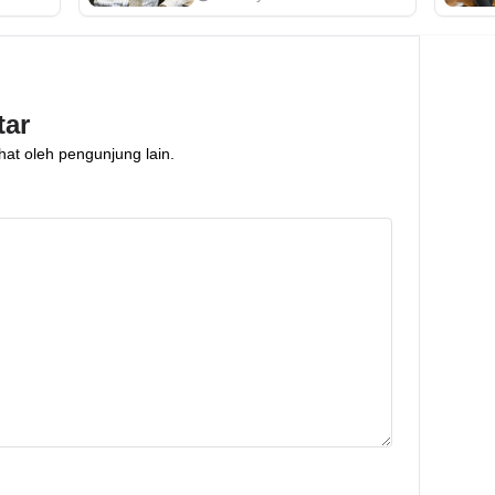
Entrepreneur. Persiapan
angsa
kunci menuju
masi
kesuksesan bisnis."
gi, dan
tar
 yuk!
hat oleh pengunjung lain.