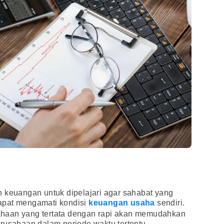
 keuangan untuk dipelajari agar sahabat yang
apat mengamati kondisi
keuangan usaha
sendiri.
haan yang tertata dengan rapi akan memudahkan
rusahaan dalam periode waktu tertentu.