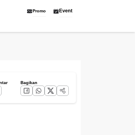
Event
Promo
tar
Bagikan