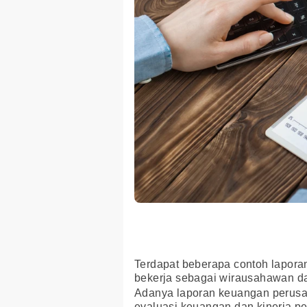
Terdapat beberapa contoh laporan
bekerja sebagai wirausahawan d
Adanya laporan keuangan perusa
evaluasi keuangan dan kinerja pe