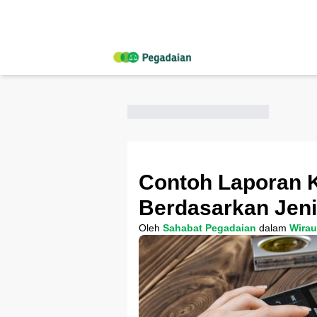
Contoh Laporan 
Berdasarkan Jeni
Oleh
Sahabat Pegadaian
dalam
Wira