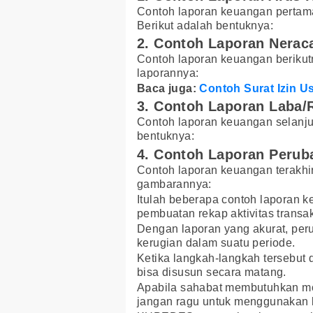
Contoh laporan keuangan pertam
Berikut adalah bentuknya:
2. Contoh Laporan Nerac
Contoh laporan keuangan berikutn
laporannya:
Baca juga:
Contoh Surat Izin 
3. Contoh Laporan Laba/
Contoh laporan keuangan selanjut
bentuknya:
4. Contoh Laporan Perub
Contoh laporan keuangan terakhi
gambarannya:
Itulah beberapa contoh laporan 
pembuatan rekap aktivitas transa
Dengan laporan yang akurat, pe
kerugian dalam suatu periode.
Ketika langkah-langkah tersebu
bisa disusun secara matang.
Apabila sahabat membutuhkan m
jangan ragu untuk menggunakan