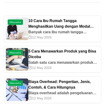
10 Cara Ibu Rumah Tangga
Wirausaha
Menghasilkan Uang dengan Modal
Kecil
Banyak cara ibu rumah tangga
12 May 2026
menghasilkan uang dengan modal
kecil, mulai dari jualan di online shop,
jasa jahit, dan lainnya. Yuk, cek
5 Cara Menawarkan Produk yang Bisa
Wirausaha
selengkapnya di sini!
Dicoba
Salah satu cara menawarkan produk
12 May 2026
bisa dengan memahami kebutuhan
konsumen. Simak juga cara lainnya di
artikel ini.
Biaya Overhead: Pengertian, Jenis,
Wirausaha
Contoh, & Cara Hitungnya
Biaya overhead adalah pengeluaran
12 May 2026
dalam kegiatan wirausaha yang tidak
berhubungan langsung dengan proses