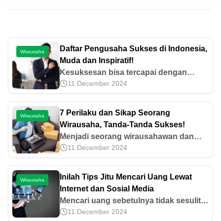
Daftar Pengusaha Sukses di Indonesia,
Wirausaha
Muda dan Inspiratif!
Kesuksesan bisa tercapai dengan
11 December 2024
adanya konsistensi dan strategi yang
tepat. Simak kisah inspiratif pengusaha
sukses di Indonesia berikut ini.
7 Perilaku dan Sikap Seorang
Wirausaha
Wirausaha, Tanda-Tanda Sukses!
Menjadi seorang wirausahawan dan
11 December 2024
punya banyak ide harus diimbangi
dengan sikap dan perilaku wirausaha.
Mari cari tahu lebih lanjut di sini.
Inilah Tips Jitu Mencari Uang Lewat
Wirausaha
Internet dan Sosial Media
Mencari uang sebetulnya tidak sesulit
11 December 2024
yang dibayangkan asalkan ada usaha