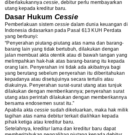
diberlakukannya
cessie
, debitur perlu membayarkan
utang kepada kreditur baru.
Dasar Hukum
Cessie
Pemberlakuan sistem
cessie
dalam dunia keuangan di
Indonesia didasarkan pada Pasal 613 KUH Perdata
yang berbunyi:
“Penyerahan piutang-piutang atas nama dan barang-
barang lain yang tidak bertubuh, dilakukan dengan
jalan membuat akta otentik atau di bawah tangan yang
melimpahkan hak-hak atas barang-barang itu kepada
orang lain. Penyerahan ini tidak ada akibatnya bagi
yang berutang sebelum penyerahan itu diberitahukan
kepadanya atau disetujuinya secara tertulis atau
diakuinya. Penyerahan surat-surat utang atas tunjuk
dilakukan dengan memberikannya; penyerahan surat
utang atas perintah dilakukan dengan memberikannya
bersama endosemen surat itu.”
Apabila akta
cessie
sudah dikeluarkan, maka hak milik
tagihan atas nama debitur terkait dialihkan kepada
pihak ketiga atau kreditur baru.
Setelahnya, kreditur lama dan kreditur baru dapat
memberitahukan pengalihan piutang kepada debitur