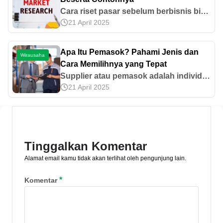
Cara riset pasar sebelum berbisnis bisa
21 April 2025
dilakukan dengan menentukan tujuan,
jenis, hingga menyusun laporan hasil.
Simak selengkapnya di artikel ini, yuk!
Apa Itu Pemasok? Pahami Jenis dan
Wirausaha
Cara Memilihnya yang Tepat
Supplier atau pemasok adalah individu
21 April 2025
maupun bisnis yang menyediakan
barang atau jasa kepada pihak lain.
Ketahui jenis dan cara memilihnya di
sini!
Tinggalkan Komentar
Alamat email kamu tidak akan terlihat oleh pengunjung lain.
*
Komentar