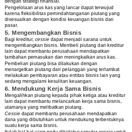
dengan strategi finansial.
Pengelolaan arus kas yang lancar dapat terwujud
karena fleksibilitas pemindahtanganan piutang yang
disesuaikan dengan kondisi keuangan bisnis dan
pasar.
5. Mengembangkan Bisnis
Bagi kreditur,
cessie
dapat menjadi sarana untuk
mengembangkan bisnis. Membeli piutang dari kreditur
lain dapat membantu perusahaan mendapatkan
tambahan pemasukan dan meningkatkan arus kas.
Pembelian piutang bisa dilakukan dengan
menargetkan piutang dari pelanggan yang terlambat
melakukan pembayaran atau entitas bisnis lain yang
sedang mengalami kesulitan keuangan.
6. Mendukung Kerja Sama Bisnis
Mengalihkan piutang kepada pihak ketiga atau kreditur
lain dapat membantu melancarkan kerja sama bisnis,
utamanya yang melibatkan piutang.
Cessie
dapat membantu perusahaan mendapatkan
dana yang dibutuhkan untuk mendukung terbentuknya
suatu kerja sama bisnis.
Itulah hal-hal yang perlu diketahui seputar
cessie
untuk