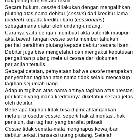
hak penagihan secara resmi.
Secara hukum,
cessie
dilakukan dengan mengalihkan
piutang atas nama debitur (
cessus
) dari kreditur lama
(
cedent
) kepada kreditur baru (
cessionaris
)
sebagaimana diatur oleh undang-undang.
Caranya yaitu dengan membuat akta autentik maupun
akta bawah tangan
cessie
serta memberitahukan
perihal peralihan piutang kepada debitur secara lisan.
Debitur juga bisa mengetahui dan mengakui keputusan
pengalihan piutang melalui
cessie
dari dokumen
perjanjian tertulis.
Sebagai catatan, pernyataan bahwa
cessie
merupakan
penyerahan tagihan atas nama tidak selalu mencakup
tagihan sejumlah uang.
Adapun tagihan atas nama artinya tagihan atas prestasi
perikatan yang mana krediturnya diketahui secara jelas
oleh debitur.
Beberapa tagihan tidak bisa dipindahtangankan
melalui prosedur
cessie
, seperti hak alimentasi, hak
pensiun, dan tagihan yang bersifat pribadi.
Cessie
tidak semata-mata menghapus kewajiban
debitur terkait transaksi utang piutang. Setelah