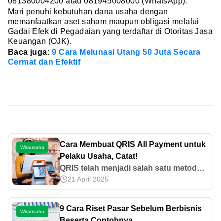
081380004200 atau 081945008000 (WhatsApp).
Mari penuhi kebutuhan dana usaha dengan
memanfaatkan aset saham maupun obligasi melalui
Gadai Efek di Pegadaian yang terdaftar di Otoritas Jasa
Keuangan (OJK).
Baca juga:
9 Cara Melunasi Utang 50 Juta Secara
Cermat dan Efektif
Cara Membuat QRIS All Payment untuk
Wirausaha
Pelaku Usaha, Catat!
QRIS telah menjadi salah satu metode
21 April 2025
pembayaran yang praktis, cepat, dan
menguntungkan baik penjual serta
pembeli. Simak cara membuat QRIS di
9 Cara Riset Pasar Sebelum Berbisnis
Wirausaha
sini!
Beserta Contohnya