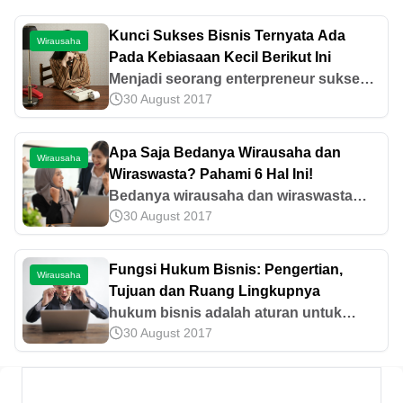
Kunci Sukses Bisnis Ternyata Ada
Wirausaha
Pada Kebiasaan Kecil Berikut Ini
Menjadi seorang enterpreneur sukses
30 August 2017
ternyata erat kaitannya dengan
kebiasaan-kebiasaan kecil yang jadi
kunci sukses bisnis.
Apa Saja Bedanya Wirausaha dan
Wirausaha
Wiraswasta? Pahami 6 Hal Ini!
Bedanya wirausaha dan wiraswasta
30 August 2017
dapat diketahui berdasarkan lingkup
bisnis, fokus usaha, tujuan, dan lain-
lain. Mari pelajari selengkapnya di
Fungsi Hukum Bisnis: Pengertian,
Wirausaha
artikel ini.
Tujuan dan Ruang Lingkupnya
hukum bisnis adalah aturan untuk
30 August 2017
melindungi serta mengatur pelaku
ekonomi dalam kegiatan bisnis agar
tetap aman, adil, dan tertib.