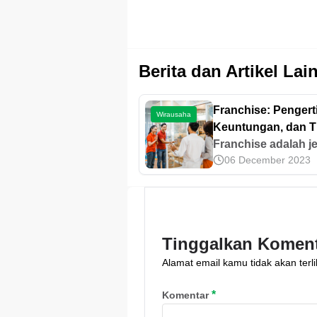
Berita dan Artikel Lai
Franchise: Pengert
Wirausaha
Keuntungan, dan T
Memulainya
Franchise adalah j
06 December 2023
wirausaha yang
didasarkan pada
kesepakatan bagi h
atas hak pengelola
dan pemasaran. Yu
Tinggalkan Komen
pahami selengkapn
Alamat email kamu tidak akan terli
artikel ini!
*
Komentar