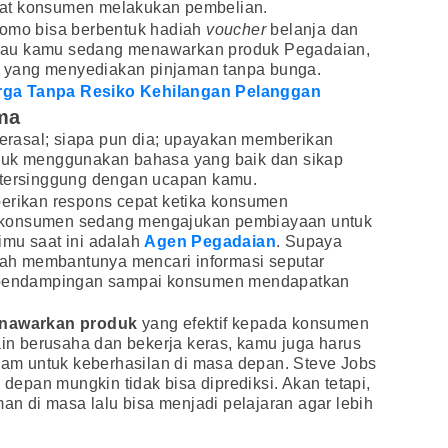
at konsumen melakukan pembelian.
romo bisa berbentuk hadiah
voucher
belanja dan
 kalau kamu sedang menawarkan produk Pegadaian,
a
yang menyediakan pinjaman tanpa bunga.
rga Tanpa Resiko Kehilangan Pelanggan
ma
rasal; siapa pun dia; upayakan memberikan
oduk menggunakan bahasa yang baik dan sikap
 tersinggung dengan ucapan kamu.
berikan respons cepat ketika konsumen
 konsumen sedang mengajukan pembiayaan untuk
imu saat ini adalah
Agen Pegadaian
. Supaya
h membantunya mencari informasi seputar
n pendampingan sampai konsumen mendapatkan
nawarkan produk
yang efektif kepada konsumen
lain berusaha dan bekerja keras, kamu juga harus
ilam untuk keberhasilan di masa depan. Steve Jobs
epan mungkin tidak bisa diprediksi. Akan tetapi,
 di masa lalu bisa menjadi pelajaran agar lebih