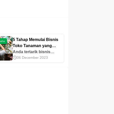
5 Tahap Memulai Bisnis
saha
Toko Tanaman yang
Menguntungkan
Anda tertarik bisnis
06 December 2023
tanaman, tetapi belum
pernah memulainya?
Ikuti 5 tahap ini sebagai
panduan untuk
membangun toko
tanaman sendiri.