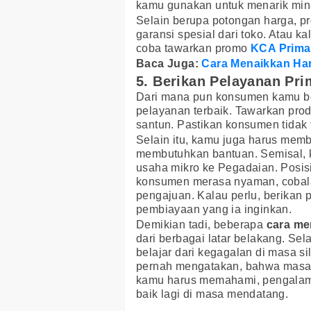
kamu gunakan untuk menarik min
Selain berupa potongan harga, p
garansi spesial dari toko. Atau
coba tawarkan promo
KCA Prim
Baca Juga:
Cara Menaikkan Ha
5. Berikan Pelayanan Pri
Dari mana pun konsumen kamu be
pelayanan terbaik. Tawarkan pr
santun. Pastikan konsumen tidak
Selain itu, kamu juga harus mem
membutuhkan bantuan. Semisal,
usaha mikro ke Pegadaian. Posis
konsumen merasa nyaman, cobala
pengajuan. Kalau perlu, berika
pembiayaan yang ia inginkan.
Demikian tadi, beberapa
cara me
dari berbagai latar belakang. Se
belajar dari kegagalan di masa s
pernah mengatakan, bahwa masa d
kamu harus memahami, pengalaman
baik lagi di masa mendatang.