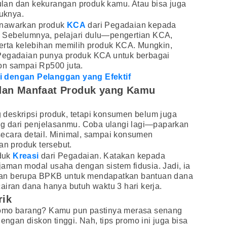
lan dan kekurangan produk kamu. Atau bisa juga
uknya.
enawarkan produk
KCA
dari Pegadaian kepada
 Sebelumnya, pelajari dulu—pengertian KCA,
serta kelebihan memilih produk KCA. Mungkin,
 Pegadaian punya produk KCA untuk berbagai
on sampai Rp500 juta.
i dengan Pelanggan yang Efektif
dan Manfaat Produk yang Kamu
deskripsi produk, tetapi konsumen belum juga
ang dari penjelasanmu. Coba ulangi lagi—paparkan
ecara detail. Minimal, sampai konsumen
 produk tersebut.
duk
Kreasi
dari Pegadaian. Katakan kepada
aman modal usaha dengan sistem fidusia. Jadi, ia
nan berupa BPKB untuk mendapatkan bantuan dana
airan dana hanya butuh waktu 3 hari kerja.
rik
romo barang? Kamu pun pastinya merasa senang
dengan diskon tinggi. Nah, tips promo ini juga bisa