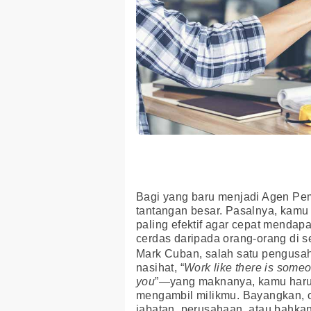
Bagi yang baru menjadi Agen P
tantangan besar. Pasalnya, kam
paling efektif agar cepat mendap
cerdas daripada orang-orang di s
Mark Cuban, salah satu pengusah
nasihat, “
Work like there is someo
you
”—yang maknanya, kamu harus
mengambil milikmu. Bayangkan, o
jabatan, perusahaan, atau bahk