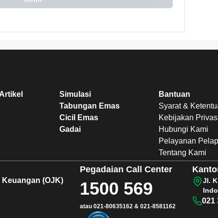
Artikel
Simulasi
Bantuan
Tabungan Emas
Syarat & Ketent
Cicil Emas
Kebijakan Privas
Gadai
Hubungi Kami
Pelayanan Pela
Tentang Kami
Pegadaian
Call Center
Kanto
sa Keuangan (OJK)
Jl. 
1500 569
Indo
021 
atau
021-80635162
&
021-8581162