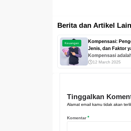
Berita dan Artikel Lai
Kompensasi: Penge
Keuangan
Jenis, dan Faktor 
Memengaruhi
Kompensasi adala
12 March 2025
salah satu faktor y
bisa membuat
perusahaan berjal
dengan baik. Agar 
tahu tentang
Tinggalkan Komen
kompensasi, yuk b
Alamat email kamu tidak akan terli
artikel ini.
*
Komentar