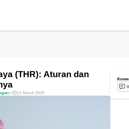
aya (THR): Aturan dan
Komen
nya
0
ngan
12 March 2025