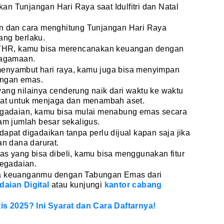
n Tunjangan Hari Raya saat Idulfitri dan Natal
an dan cara menghitung Tunjangan Hari Raya
ang berlaku.
THR, kamu bisa merencanakan keuangan dengan
eagamaan.
menyambut hari raya, kamu juga bisa menyimpan
ungan emas.
ang nilainya cenderung naik dari waktu ke waktu
epat untuk menjaga dan menambah aset.
gadaian, kamu bisa mulai menabung emas secara
lam jumlah besar sekaligus.
apat digadaikan tanpa perlu dijual kapan saja jika
n dana darurat.
as yang bisa dibeli, kamu bisa menggunakan fitur
egadaian.
la keuanganmu dengan Tabungan Emas dari
aian Digital
atau kunjungi
kantor cabang
tis 2025? Ini Syarat dan Cara Daftarnya!