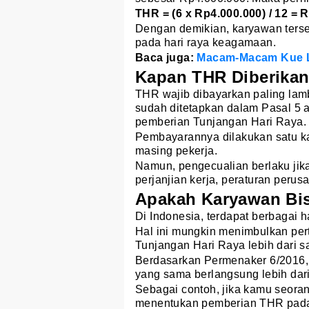
THR = (6 x Rp4.000.000) / 12 = 
Dengan demikian, karyawan ters
pada hari raya keagamaan.
Baca juga:
Macam-Macam Kue Le
Kapan THR Diberika
THR wajib dibayarkan paling lam
sudah ditetapkan dalam Pasal 5 
pemberian Tunjangan Hari Raya.
Pembayarannya dilakukan satu ka
masing pekerja.
Namun, pengecualian berlaku jik
perjanjian kerja, peraturan perus
Apakah Karyawan Bis
Di Indonesia, terdapat berbagai 
Hal ini mungkin menimbulkan pe
Tunjangan Hari Raya lebih dari s
Berdasarkan Permenaker 6/2016, h
yang sama berlangsung lebih dari 
Sebagai contoh, jika kamu seor
menentukan pemberian THR pada