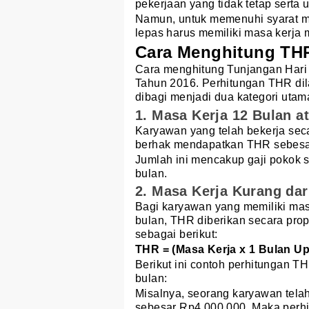
pekerjaan yang tidak tetap serta
Namun, untuk memenuhi syarat m
lepas harus memiliki masa kerja 
Cara Menghitung TH
Cara menghitung Tunjangan Hari
Tahun 2016. Perhitungan THR di
dibagi menjadi dua kategori utama
1. Masa Kerja 12 Bulan a
Karyawan yang telah bekerja sec
berhak mendapatkan THR sebesar
Jumlah ini mencakup gaji pokok s
bulan.
2. Masa Kerja Kurang dar
Bagi karyawan yang memiliki mas
bulan, THR diberikan secara pro
sebagai berikut:
THR = (Masa Kerja x 1 Bulan Up
Berikut ini contoh perhitungan T
bulan:
Misalnya, seorang karyawan tela
sebesar Rp4.000.000. Maka perh