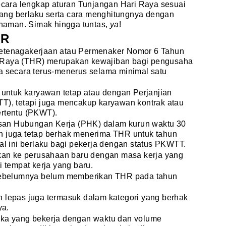
secara lengkap aturan Tunjangan Hari Raya sesuai
ang berlaku serta cara menghitungnya dengan
pahaman. Simak hingga tuntas,
ya
!
HR
Ketenagakerjaan atau Permenaker Nomor 6 Tahun
 Raya (THR) merupakan kewajiban bagi pengusaha
a secara terus-menerus selama minimal satu
a untuk karyawan tetap atau dengan Perjanjian
TT), tetapi juga mencakup karyawan kontrak atau
ertentu (PKWT).
an Hubungan Kerja (PHK) dalam kurun waktu 30
n juga tetap berhak menerima THR untuk tahun
Hal ini berlaku bagi pekerja dengan status PKWTT.
ahkan ke perusahaan baru dengan masa kerja yang
i tempat kerja yang baru.
n sebelumnya belum memberikan THR pada tahun
n lepas juga termasuk dalam kategori yang berhak
ya.
eka yang bekerja dengan waktu dan volume