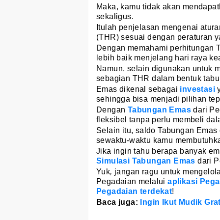
Maka, kamu tidak akan mendapatka
sekaligus.
Itulah penjelasan mengenai atur
(THR) sesuai dengan peraturan y
Dengan memahami perhitungan 
lebih baik menjelang hari raya k
Namun, selain digunakan untuk 
sebagian THR dalam bentuk tab
Emas dikenal sebagai
investasi
y
sehingga bisa menjadi pilihan t
Dengan
Tabungan Emas
dari Pe
fleksibel tanpa perlu membeli da
Selain itu, saldo Tabungan Emas d
sewaktu-waktu kamu membutuhka
Jika ingin tahu berapa banyak em
Simulasi Tabungan Emas
dari P
Yuk
,
jangan ragu untuk mengelo
Pegadaian melalui
aplikasi
Pegad
Pegadaian terdekat
!
Baca juga:
Ingin Ikut Mudik Gra