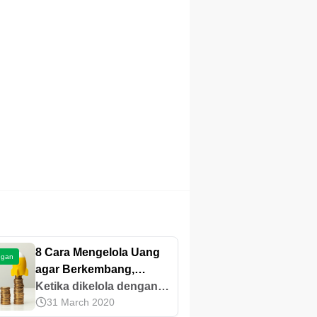
8 Cara Mengelola Uang
ngan
agar Berkembang,
Jaminan Masa Depan!
Ketika dikelola dengan
31 March 2020
baik, uang dapat