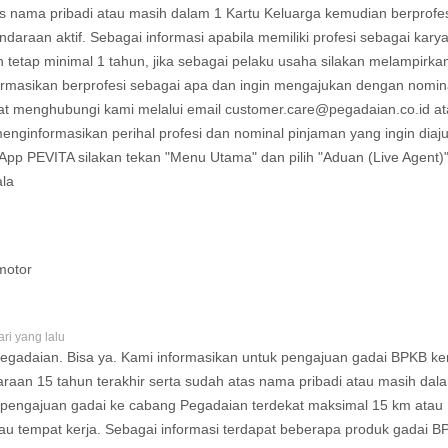
 nama pribadi atau masih dalam 1 Kartu Keluarga kemudian berprofes
ndaraan aktif. Sebagai informasi apabila memiliki profesi sebagai kar
 tetap minimal 1 tahun, jika sebagai pelaku usaha silakan melampirk
nformasikan berprofesi sebagai apa dan ingin mengajukan dengan nomin
pat menghubungi kami melalui email
customer.care@pegadaian.co.id
at
ginformasikan perihal profesi dan nominal pinjaman yang ingin diajuk
p PEVITA silakan tekan "Menu Utama" dan pilih "Aduan (Live Agent)
la
motor
ari yang lalu
Pegadaian. Bisa ya. Kami informasikan untuk pengajuan gadai BPKB ke
araan 15 tahun terakhir serta sudah atas nama pribadi atau masih dala
 pengajuan gadai ke cabang Pegadaian terdekat maksimal 15 km atau 1 
au tempat kerja. Sebagai informasi terdapat beberapa produk gadai B