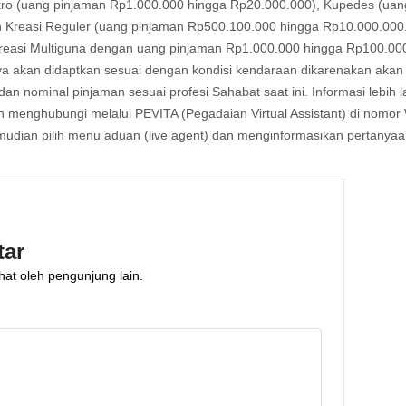
Mikro (uang pinjaman Rp1.000.000 hingga Rp20.000.000), Kupedes (ua
 Kreasi Reguler (uang pinjaman Rp500.100.000 hingga Rp10.000.000
reasi Multiguna dengan uang pinjaman Rp1.000.000 hingga Rp100.000.
ya akan didaptkan sesuai dengan kondisi kendaraan dikarenakan akan 
 dan nominal pinjaman sesuai profesi Sahabat saat ini. Informasi lebih 
an menghubungi melalui PEVITA (Pegadaian Virtual Assistant) di nom
mudian pilih menu aduan (live agent) dan menginformasikan pertanyaa
tar
hat oleh pengunjung lain.