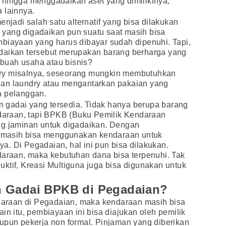
 hingga menggadaikan aset yang dimilikinya,
 lainnya.
adi salah satu alternatif yang bisa dilakukan
yang digadaikan pun suatu saat masih bisa
mbiayaan yang harus dibayar sudah dipenuhi. Tapi,
daikan tersebut merupakan barang berharga yang
buah usaha atau bisnis?
ry misalnya, seseorang mungkin membutuhkan
uan laundry atau mengantarkan pakaian yang
a pelanggan.
an gadai yang tersedia. Tidak hanya berupa barang
ndaraan, tapi BPKB (Buku Pemilik Kendaraan
ng jaminan untuk digadaikan. Dengan
masih bisa menggunakan kendaraan untuk
. Di Pegadaian, hal ini pun bisa dilakukan.
aan, maka kebutuhan dana bisa terpenuhi. Tak
ktif, Kreasi Multiguna juga bisa digunakan untuk
n Gadai BPKB di Pegadaian?
raan di Pegadaian, maka kendaraan masih bisa
in itu, pembiayaan ini bisa diajukan oleh pemilik
upun pekerja non formal. Pinjaman yang diberikan