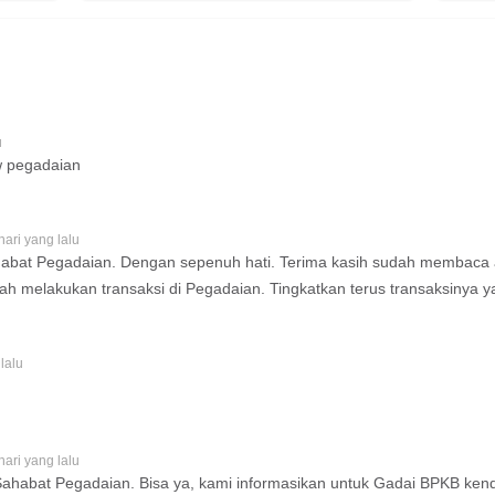
pkan.
Tenang! Mari temukan
ur
sekaligus pelajari
berbagai cara
aya
mendapatkan uang di
mudah.
usia muda yang realistis
lewat artikel ini!
u
tw pegadaian
hari yang lalu
ahabat Pegadaian. Dengan sepenuh hati. Terima kasih sudah membaca ar
 melakukan transaksi di Pegadaian. Tingkatkan terus transaksinya ya,
lalu
hari yang lalu
Sahabat Pegadaian. Bisa ya, kami informasikan untuk Gadai BPKB kend