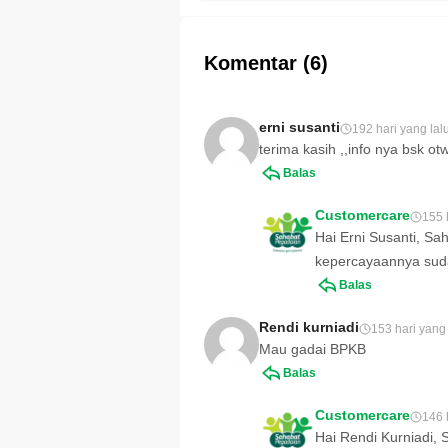
yang mudah ditera
Simak cara mengat
keuangan hingga
Komentar (6)
mempersiapkan bi
haji dengan lebih 
erni susanti
192 hari yang lal
terima kasih ,,info nya bsk o
Balas
Customercare
155 
Hai Erni Susanti, S
kepercayaannya sudah
Balas
Rendi kurniadi
153 hari yang 
Mau gadai BPKB
Balas
Customercare
146 
Hai Rendi Kurniadi, 