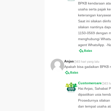
BPKB kendaraan atas
usaha serta pajak ke
keterangan karyawan
Saat ini silakan dii
silakan nantinya da
1150-0569 dengan men
menghubungi WhatsAp
agent WhatsApp. -Na
Balas
Anjas
83 hari yang lalu
Apakah bisa gadaikan BPKB 
Balas
Customercare
83 h
Hai Anjas, Sahabat 
dipastikan usia kend
Prosedurnya silakan
dan tempat usaha at