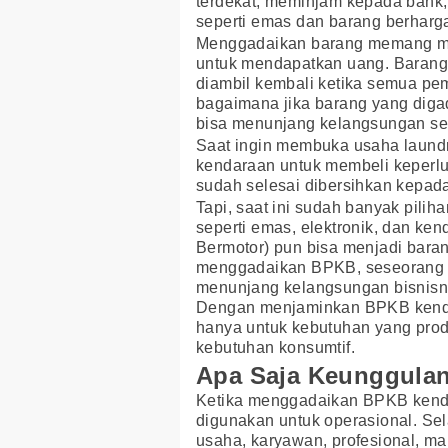
terdekat, meminjam kepada bank,
seperti emas dan barang berharga
Menggadaikan barang memang menj
untuk mendapatkan uang. Barang 
diambil kembali ketika semua pe
bagaimana jika barang yang diga
bisa menunjang kelangsungan se
Saat ingin membuka usaha laund
kendaraan untuk membeli keperl
sudah selesai dibersihkan kepad
Tapi, saat ini sudah banyak pilih
seperti emas, elektronik, dan ke
Bermotor) pun bisa menjadi bara
menggadaikan BPKB, seseorang 
menunjang kelangsungan bisnisnya
Dengan menjaminkan BPKB kendar
hanya untuk kebutuhan yang produ
kebutuhan konsumtif.
Apa Saja Keunggula
Ketika menggadaikan BPKB kenda
digunakan untuk operasional. Sela
usaha, karyawan, profesional, ma