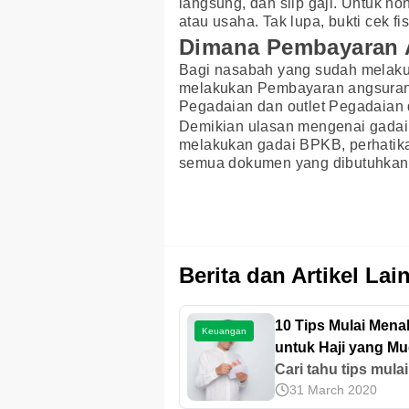
langsung, dan slip gaji. Untuk no
atau usaha. Tak lupa, bukti cek fi
Dimana Pembayaran 
Bagi nasabah yang sudah melaku
melakukan Pembayaran angsuran m
Pegadaian dan outlet Pegadaian 
Demikian ulasan mengenai gadai 
melakukan gadai BPKB, perhatika
semua dokumen yang dibutuhkan a
Berita dan Artikel Lai
10 Tips Mulai Men
Keuangan
untuk Haji yang M
Diterapkan
Cari tahu tips mulai
31 March 2020
menabung untuk ha