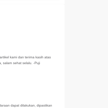
berkembang dan
menjadi pegangan
kokoh di masa depan.
Yuk, coba cara
mengelola uang agar
berkembang di sini!
tikel kami dan terima kasih atas
 salam sehat selalu. -Puji
araan dapat dilakukan, dipastikan