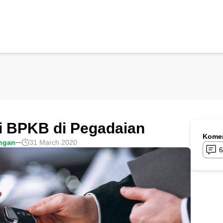
i BPKB di Pegadaian
Komen
ngan
31 March 2020
6