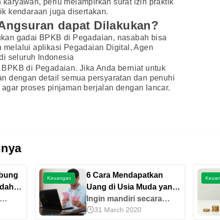
n karyawan, perlu melampirkan surat izin praktik
sik kendaraan juga disertakan.
Angsuran dapat Dilakukan?
kan gadai BPKB di Pegadaian, nasabah bisa
elalui aplikasi Pegadaian Digital, Agen
di seluruh Indonesia
BPKB di Pegadaian. Jika Anda berniat untuk
n dengan detail semua persyaratan dan penuhi
gar proses pinjaman berjalan dengan lancar.
nnya
abung
6 Cara Mendapatkan
Keuangan
Keua
udah
Uang di Usia Muda yang
Realistis, Coba!
Ingin mandiri secara
31 March 2020
ji
finansial sejak dini?