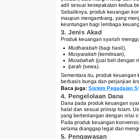
adil sesuai kesepakatan kedua be
Sebaliknya, produk keuangan kon
maupun mengambang, yang menja
keuntungan bagi lembaga keuan
3. Jenis Akad
Produk keuangan syariah menggun
Mudharabah
(bagi hasil),
Musyarakah
(kemitraan),
Murabahah
(jual beli dengan m
Ijarah
(sewa).
Sementara itu, produk keuangan
berbasis bunga dan perjanjian k
Baca juga:
Sistem Pegadaian Sy
4. Pengelolaan Dana
Dana pada produk keuangan syari
halal dan sesuai prinsip Islam. U
yang bertentangan dengan nilai s
Pada produk keuangan konvensiona
selama dianggap legal dan meng
5. Pengawasan