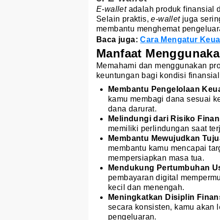
E-wallet
adalah produk finansial 
Selain praktis,
e-wallet
juga seri
membantu menghemat pengeluaran 
Baca juga:
Cara Mengatur Keua
Manfaat Menggunaka
Memahami dan menggunakan prod
keuntungan bagi kondisi finansia
Membantu Pengelolaan Keua
kamu membagi dana sesuai keb
dana darurat.
Melindungi dari Risiko Finan
memiliki perlindungan saat terj
Membantu Mewujudkan Tujua
membantu kamu mencapai targe
mempersiapkan masa tua.
Mendukung Pertumbuhan U
pembayaran digital mempermu
kecil dan menengah.
Meningkatkan Disiplin Finans
secara konsisten, kamu akan 
pengeluaran.