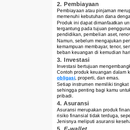
2. Pembiayaan
Pembiayaan atau pinjaman merup
memenuhi kebutuhan dana dengan
Produk ini dapat dimanfaatkan un
tergantung pada tujuan penggun
pendidikan, pembelian aset, ren
Namun, sebelum mengajukan pem
kemampuan membayar, tenor, ser
beban keuangan di kemudian hari
3. Investasi
Investasi bertujuan mengembang
Contoh produk keuangan dalam kat
obligasi
, properti, dan emas.
Setiap instrumen memiliki tingkat
sehingga penting bagi kamu untuk
pribadi.
4. Asuransi
Asuransi merupakan produk finans
risiko finansial tidak terduga, sep
Jenisnya meliputi asuransi keseh
5.
E-wallet