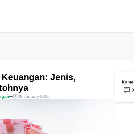
 Keuangan: Jenis,
Komen
ntohnya
0
ngan
26 January 2026