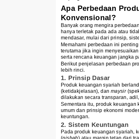
Apa Perbedaan Prod
Konvensional?
Banyak orang mengira perbedaan
hanya terletak pada ada atau tid
mendasar, mulai dari prinsip, si
Memahami perbedaan ini penting a
terutama jika ingin menyesuaikan 
serta rencana keuangan jangka p
Berikut penjelasan perbedaan pr
lebih rinci.
1. Prinsip Dasar
Produk keuangan syariah berlan
(ketidakjelasan), dan
maysir
(spek
dilakukan secara transparan, adil
Sementara itu, produk keuangan 
umum dan prinsip ekonomi moder
keuntungan.
2. Sistem Keuntungan
Pada produk keuangan syariah, ke
(
nisbah
) atau margin tetap dari tr