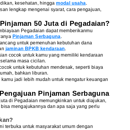
idikan, kesehatan, hingga
modal usaha
.
asan lengkap mengenai syarat, cara pengajuan,
.
Pinjaman 50 Juta di Pegadaian?
pembiayaan Pegadaian dapat memberikanmu
aranya
Pinjaman Serbaguna
.
ancang untuk pemenuhan kebutuhan dana
gan
jaminan BPKB kendaraan
.
ian cocok untuk kamu yang memiliki kendaraan
selama masa cicilan.
 cocok untuk kebutuhan mendesak, seperti biaya
rumah, bahkan liburan.
p, kamu jadi lebih mudah untuk mengatur keuangan
a Pengajuan Pinjaman Serbaguna
juta di Pegadaian memungkinkan untuk diajukan,
g bisa mengajukannya dan apa saja yang perlu
:
ukan?
ini terbuka untuk masyarakat umum dengan