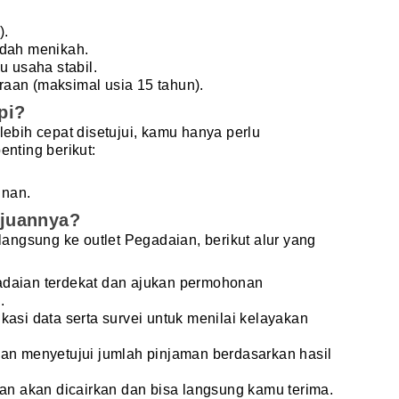
).
udah menikah.
u usaha stabil.
aan (maksimal usia 15 tahun).
pi?
bih cepat disetujui, kamu hanya perlu
nting berikut:
inan.
juannya?
angsung ke outlet Pegadaian, berikut alur yang
adaian terdekat dan ajukan permohonan
.
kasi data serta survei untuk menilai kelayakan
dan menyetujui jumlah pinjaman berdasarkan hasil
man akan dicairkan dan bisa langsung kamu terima.