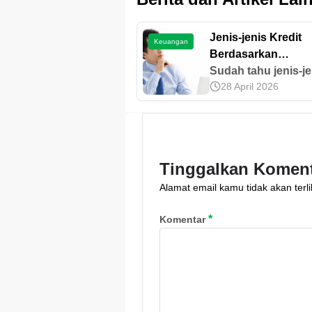
Jenis-jenis Kredit
Keuangan
Berdasarkan
Pengelompokanny
Sudah tahu jenis-je
28 April 2026
kredit berdasarkan
pengelompokannya
belum? Yuk, simak
selengkapnya di sin
Tinggalkan Komen
Alamat email kamu tidak akan terli
*
Komentar