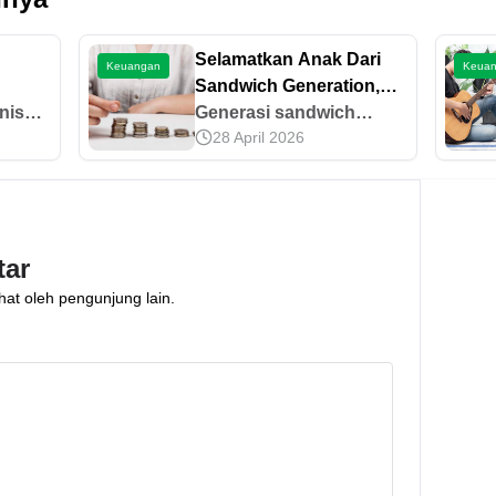
Selamatkan Anak Dari
Keuangan
Keua
Sandwich Generation,
a
nis
Bagaimana Caranya?
Generasi sandwich
28 April 2026
adalah generasi yang
,
mengutamakan
pengeluaran keluarga
i!
dibanding diri sendiri.
Bagaimana agar anak
tar
kita tidak terdampak?
hat oleh pengunjung lain.