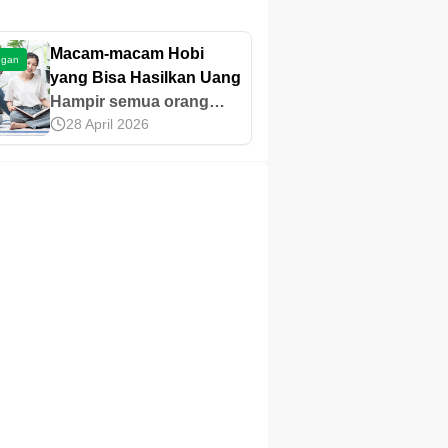
Macam-macam Hobi
ngan
yang Bisa Hasilkan Uang
Hampir semua orang
28 April 2026
memiliki kegiatan atau
aktivitas yang
disenanginya. hal ini
biasa disebut dengan
hobi. Banyak hobi yang
terkadang tidak hanya
sekadar untuk mengisi
waktu luang tapi juga
dimanfaatkan oleh
banyak orang sebagai
rutinitas yang
menghasilkan uang. Jika
bisa memanfaatkan hobi
yang kita miliki menjadi