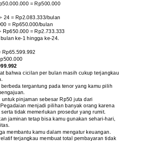
Rp50.000.000 = Rp500.000
÷ 24 = Rp2.083.333/bulan
00 = Rp650.000/bulan
 + Rp650.000 = Rp2.733.333
i bulan ke-1 hingga ke-24.
 = Rp65.599.992
 Rp500.000
099.992
hat bahwa cicilan per bulan masih cukup terjangkau
a.
a berbeda tergantung pada tenor yang kamu pilih
 pengajuan.
n untuk pinjaman sebesar Rp50 juta dari
Pegadaian menjadi pilihan banyak orang karena
serta tidak memerlukan prosedur yang rumit.
kan jaminan tetap bisa kamu gunakan sehari-hari,
tas.
 juga membantu kamu dalam mengatur keuangan.
elatif terjangkau membuat total pembayaran tidak