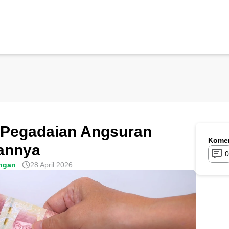
i Pegadaian Angsuran
Komen
iannya
0
ngan
28 April 2026