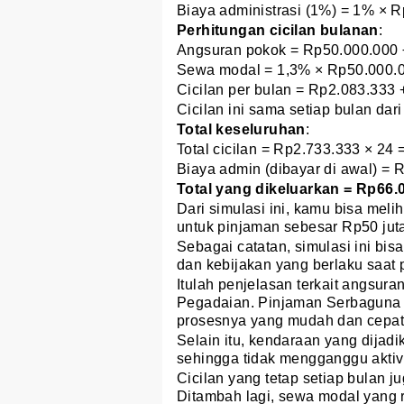
Biaya administrasi (1%) = 1% × 
Perhitungan cicilan bulanan
:
Angsuran pokok = Rp50.000.000 
Sewa modal = 1,3% × Rp50.000.0
Cicilan per bulan = Rp2.083.333
Cicilan ini sama setiap bulan dar
Total keseluruhan
:
Total cicilan = Rp2.733.333 × 24
Biaya admin (dibayar di awal) =
Total yang dikeluarkan = Rp66.
Dari simulasi ini, kamu bisa meli
untuk pinjaman sebesar Rp50 jut
Sebagai catatan, simulasi ini bis
dan kebijakan yang berlaku saat
Itulah penjelasan terkait angsura
Pegadaian. Pinjaman Serbaguna 
prosesnya yang mudah dan cepat 
Selain itu, kendaraan yang dijadi
sehingga tidak mengganggu aktivi
Cicilan yang tetap setiap bulan
Ditambah lagi, sewa modal yang r