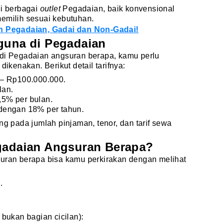
di berbagai
outlet
Pegadaian, baik konvensional
memilih sesuai kebutuhan.
an Pegadaian, Gadai dan Non-Gadai!
guna di Pegadaian
 di Pegadaian angsuran berapa, kamu perlu
kenakan. Berikut detail tarifnya:
 – Rp100.000.000.
lan.
5% per bulan.
dengan 18% per tahun.
ng pada jumlah pinjaman, tenor, dan tarif sewa
egadaian Angsuran Berapa?
suran berapa bisa kamu perkirakan dengan melihat
.
 bukan bagian cicilan):