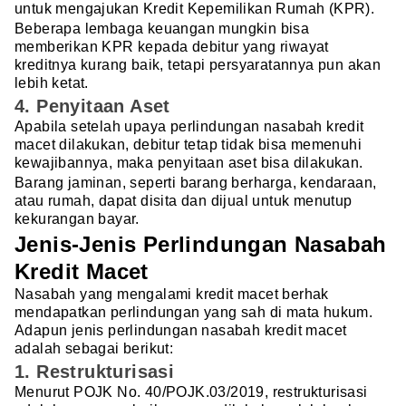
untuk mengajukan Kredit Kepemilikan Rumah (KPR).
Beberapa lembaga keuangan mungkin bisa
memberikan KPR kepada debitur yang riwayat
kreditnya kurang baik, tetapi persyaratannya pun akan
lebih ketat.
4. Penyitaan Aset
Apabila setelah upaya perlindungan nasabah kredit
macet dilakukan, debitur tetap tidak bisa memenuhi
kewajibannya, maka penyitaan aset bisa dilakukan.
Barang jaminan, seperti barang berharga, kendaraan,
atau rumah, dapat disita dan dijual untuk menutup
kekurangan bayar.
Jenis-Jenis Perlindungan Nasabah
Kredit Macet
Nasabah yang mengalami kredit macet berhak
mendapatkan perlindungan yang sah di mata hukum.
Adapun jenis perlindungan nasabah kredit macet
adalah sebagai berikut:
1. Restrukturisasi
Menurut POJK No. 40/POJK.03/2019, restrukturisasi