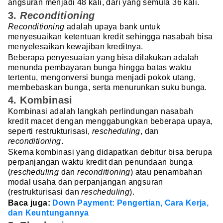
angsuran menjadi 48 kali, dari yang semula 36 kali.
3.
Reconditioning
Reconditioning
adalah upaya bank untuk
menyesuaikan ketentuan kredit sehingga nasabah bisa
menyelesaikan kewajiban kreditnya.
Beberapa penyesuaian yang bisa dilakukan adalah
menunda pembayaran bunga hingga batas waktu
tertentu, mengonversi bunga menjadi pokok utang,
membebaskan bunga, serta menurunkan suku bunga.
4. Kombinasi
Kombinasi adalah langkah perlindungan nasabah
kredit macet dengan menggabungkan beberapa upaya,
seperti restrukturisasi,
rescheduling
, dan
reconditioning
.
Skema kombinasi yang didapatkan debitur bisa berupa
perpanjangan waktu kredit dan penundaan bunga
(
rescheduling
dan
reconditioning
) atau penambahan
modal usaha dan perpanjangan angsuran
(restrukturisasi dan
rescheduling
).
Baca juga:
Down Payment: Pengertian, Cara Kerja,
dan Keuntungannya