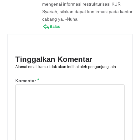
mengenai informasi restrukturisasi KUR
Syariah, silakan dapat konfirmasi pada kantor
cabang ya. -Nuha
Balas
Tinggalkan Komentar
Alamat email kamu tidak akan terlihat oleh pengunjung lain.
*
Komentar