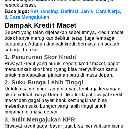
restrukturisasi.
Baca juga:
Refinancing: Definisi, Jenis, Cara Kerja,
& Cara Mengajukan
Dampak Kredit Macet
Seperti yang telah dijelaskan sebelumnya, kredit macet
tidak hanya merugikan debitur, tetapi juga lembaga
keuangan. Adapun dampak kredit bermasalah adalah
sebagai berikut:
1. Penurunan Skor Kredit
Riwayat kredit yang buruk, seperti kredit macet, dapat
menurunkan skor kredit yang bisa menyulitkan kamu
untuk mendapatkan pinjaman baru di masa depan.
2. Suku Bunga Lebih Tinggi
Untuk bisa memberikan pinjaman, lembaga keuangan
akan melihat riwayat kredit. Jika terdapat riwayat kredit
macet dan gagal bayar, bank kemungkinan bisa
meberikan suku bungan yang lebih tinggi untuk
pinjaman di masa depan.
3. Sulit Mengajukan KPR
Riwayat kredit gagal bayar juga bisa menyulitkan kamu