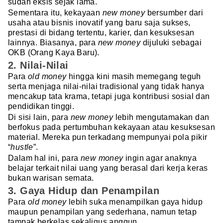
sudah eksis sejak lama.
Sementara itu, kekayaan
new money
bersumber dari
usaha atau bisnis inovatif yang baru saja sukses,
prestasi di bidang tertentu, karier, dan kesuksesan
lainnya. Biasanya, para
new money
dijuluki sebagai
OKB (Orang Kaya Baru).
2. Nilai-Nilai
Para
old money
hingga kini masih memegang teguh
serta menjaga nilai-nilai tradisional yang tidak hanya
mencakup tata krama, tetapi juga kontribusi sosial dan
pendidikan tinggi.
Di sisi lain, para
new money
lebih mengutamakan dan
berfokus pada pertumbuhan kekayaan atau kesuksesan
material. Mereka pun terkadang mempunyai pola pikir
“
hustle
”.
Dalam hal ini, para
new money
ingin agar anaknya
belajar terkait nilai uang yang berasal dari kerja keras
bukan warisan semata.
3. Gaya Hidup dan Penampilan
Para
old money
lebih suka menampilkan gaya hidup
maupun penampilan yang sederhana, namun tetap
tampak berkelas sekaligus anggun.