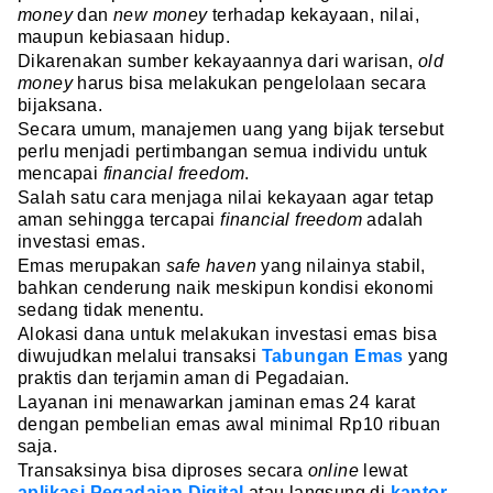
money
dan
new money
terhadap kekayaan, nilai,
maupun kebiasaan hidup.
Dikarenakan sumber kekayaannya dari warisan,
old
money
harus bisa melakukan pengelolaan secara
bijaksana.
Secara umum, manajemen uang yang bijak tersebut
perlu menjadi pertimbangan semua individu untuk
mencapai
financial freedom
.
Salah satu cara menjaga nilai kekayaan agar tetap
aman sehingga tercapai
financial freedom
adalah
investasi emas.
Emas merupakan
safe haven
yang nilainya stabil,
bahkan cenderung naik meskipun kondisi ekonomi
sedang tidak menentu.
Alokasi dana untuk melakukan investasi emas bisa
diwujudkan melalui transaksi
Tabungan Emas
yang
praktis dan terjamin aman di Pegadaian.
Layanan ini menawarkan jaminan emas 24 karat
dengan pembelian emas awal minimal Rp10 ribuan
saja.
Transaksinya bisa diproses secara
online
lewat
aplikasi Pegadaian Digital
atau langsung di
kantor