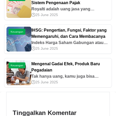
Sistem Pengenaan Pajak
Royalti adalah uang jasa yang
25 June 2025
dibayarkan ke pemilik hak paten atas
sebuah karya. Ketahui informasi
tentang jenis, contoh, dan pengenaan
IHSG: Pengertian, Fungsi, Faktor yang
Keuangan
pajaknya di sini!
Memengaruhi, dan Cara Membacanya
Indeks Harga Saham Gabungan atau
25 June 2025
IHSG adalah indikator keseluruhan
harga saham di Bursa Efek Indonesia
(BEI). Simak informasinya di sini!
Mengenal Gadai Efek, Produk Baru
Keuangan
Pegadaian
Tak hanya uang, kamu juga bisa
25 June 2025
menabung emas di Pegadaian.
Sebenarnya, apa saja keuntungan
menabung emas? Simak ulasannya di
sini.
Tinggalkan Komentar