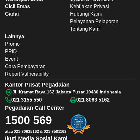
Cicil Emas
Kebijakan Privasi
Gadai
Hubungi Kami
Pelayanan Pelaporan
Tentang Kami
Lainnya
Promo
PPID
Event
Cara Pembayaran
Report Vulnerability
Kantor Pusat Pegadaian
Jl. Kramat Raya 162 Jakarta Pusat 10430 Indonesia
021 3155 550
021 8063 5162
Pegadaian
Call Center
1500 569
atau
021-80635162
&
021-8581162
Ikuti Media Sosial Kami