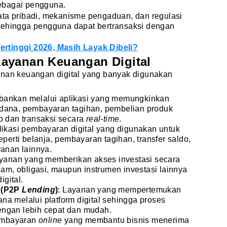
ebagai pengguna.
ata pribadi, mekanisme pengaduan, dan regulasi
sehingga pengguna dapat bertransaksi dengan
rtinggi 2026, Masih Layak Dibeli?
ayanan Keuangan Digital
anan keuangan digital yang banyak digunakan
rbankan melalui aplikasi yang memungkinkan
dana, pembayaran tagihan, pembelian produk
o dan transaksi secara
real-time
.
plikasi pembayaran digital yang digunakan untuk
eperti belanja, pembayaran tagihan, transfer saldo,
yanan lainnya.
ayanan yang memberikan akses investasi secara
ham, obligasi, maupun instrumen investasi lainnya
igital.
l (P2P
Lending
)
: Layanan yang mempertemukan
a melalui platform digital sehingga proses
engan lebih cepat dan mudah.
embayaran
online
yang membantu bisnis menerima