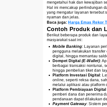
mengetahui hak dan kewajiban s
Hal ini mencakup perlindungan d
yang mengatur layanan tersebut 
nyaman dan jelas.
Baca juga:
Harga Emas Rekor Te
Contoh Produk dan L
Berikut beberapa produk dan lay
masyarakat saat ini:
Mobile Banking
: Layanan pe
pengguna melakukan transfer 
digital, hingga memantau sald
Dompet Digital
(E-Wallet)
: A
berbagai transaksi nontunai, s
hingga pembelian tiket dan la
Platform Investasi Digital
: L
online
, seperti reksa dana, sa
melalui aplikasi atau platform d
Platform Pembiayaan Digita
pemberi dana dan penerima dan
pendanaan dapat dilakukan d
Payment Gateway
: Sistem p