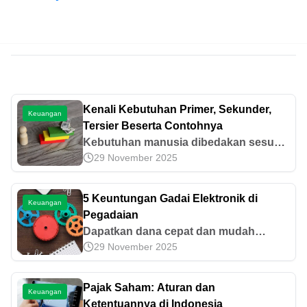
Kenali Kebutuhan Primer, Sekunder,
Keuangan
Tersier Beserta Contohnya
Kebutuhan manusia dibedakan sesuai
29 November 2025
intensitasnya. Yuk, cari tahu
selengkapnya seputar kebutuhan
primer, sekunder, tersier beserta
5 Keuntungan Gadai Elektronik di
Keuangan
contohnya di artikel ini!
Pegadaian
Dapatkan dana cepat dan mudah
29 November 2025
dengan gadai elektronik di Pegadaian.
Proses cepat, bunga ringan, dan jangka
waktu fleksibel.
Pajak Saham: Aturan dan
Keuangan
Ketentuannya di Indonesia