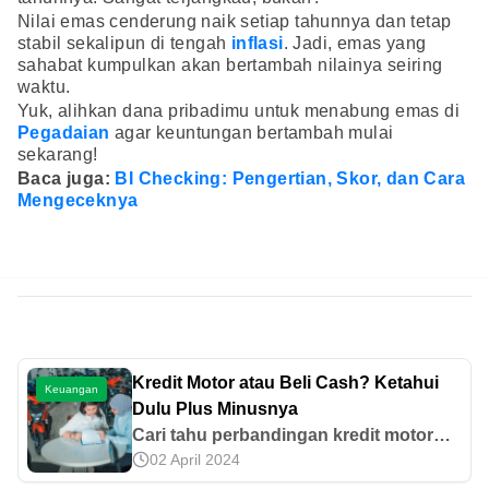
Nilai emas cenderung naik setiap tahunnya dan tetap
stabil sekalipun di tengah
inflasi
. Jadi, emas yang
sahabat kumpulkan akan bertambah nilainya seiring
waktu.
Yuk, alihkan dana pribadimu untuk menabung emas di
Pegadaian
agar keuntungan bertambah mulai
sekarang!
Baca juga:
BI Checking: Pengertian, Skor, dan Cara
Mengeceknya
Kredit Motor atau Beli Cash? Ketahui
Keuangan
Dulu Plus Minusnya
Cari tahu perbandingan kredit motor
02 April 2024
dan beli cash, beserta kelebihan,
kekurangan, dan hal-hal yang perlu