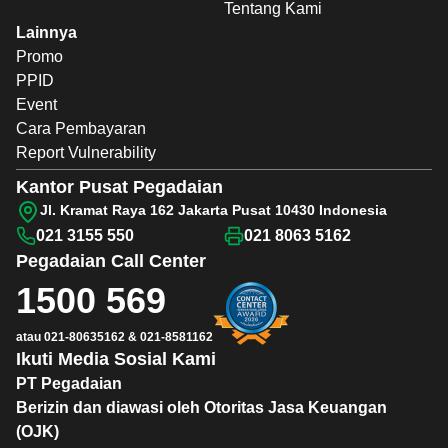
Tentang Kami
Lainnya
Promo
PPID
Event
Cara Pembayaran
Report Vulnerability
Kantor Pusat Pegadaian
Jl. Kramat Raya 162 Jakarta Pusat 10430 Indonesia
021 3155 550
021 8063 5162
Pegadaian
Call Center
1500 569
atau
021-80635162
&
021-8581162
Ikuti Media Sosial Kami
PT Pegadaian
Berizin dan diawasi oleh Otoritas Jasa Keuangan
(OJK)