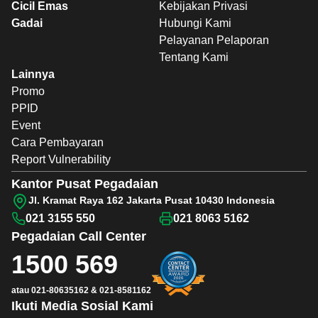
Cicil Emas
Kebijakan Privasi
Gadai
Hubungi Kami
Pelayanan Pelaporan
Tentang Kami
Lainnya
Promo
PPID
Event
Cara Pembayaran
Report Vulnerability
Kantor Pusat Pegadaian
Jl. Kramat Raya 162 Jakarta Pusat 10430 Indonesia
021 3155 550
021 8063 5162
Pegadaian
Call Center
1500 569
atau
021-80635162
&
021-8581162
Ikuti Media Sosial Kami