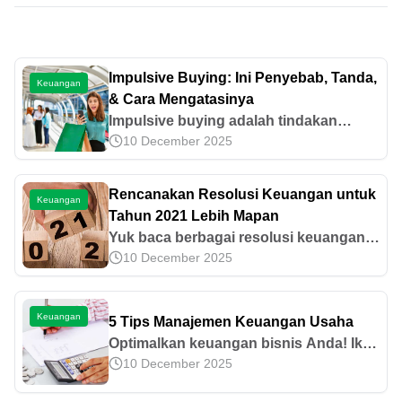
Impulsive Buying: Ini Penyebab, Tanda,
Keuangan
& Cara Mengatasinya
Impulsive buying adalah tindakan
10 December 2025
membeli barang tanpa pertimbangan
terlebih dahulu yang disebabkan oleh
beragam faktor. Ketahui informasinya di
Rencanakan Resolusi Keuangan untuk
Keuangan
sini!
Tahun 2021 Lebih Mapan
Yuk baca berbagai resolusi keuangan
10 December 2025
yang sebaiknya direncanakan sejak
sekarang dan tips untuk mencapainya!
Keuangan
5 Tips Manajemen Keuangan Usaha
Optimalkan keuangan bisnis Anda! Ikuti
10 December 2025
5 tips manajemen keuangan ini untuk
sukses jangka panjang. Temukan