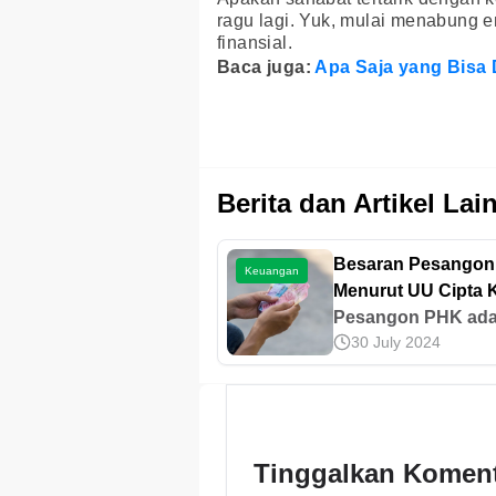
ragu lagi. Yuk, mulai menabung
finansial.
Baca juga:
Apa Saja yang Bisa 
Berita dan Artikel Lai
Besaran Pesango
Keuangan
Menurut UU Cipta K
Dapat Berapa?
Pesangon PHK ada
30 July 2024
salah satu hak kar
yang wajib dibayar
perusahaan saat te
pemutusan hubun
kerja. Lantas, bera
Tinggalkan Komen
besarannya?