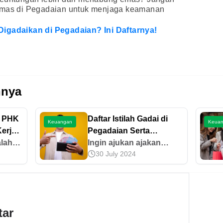
 emas di Pegadaian untuk menjaga keamanan
Digadaikan di Pegadaian? Ini Daftarnya!
nnya
n PHK
Daftar Istilah Gadai di
Keuangan
Keua
erja,
Pegadaian Serta
lah
Penjelasannya
Ingin ajukan ajakan
30 July 2024
yawan
gadai di Pegadaian?
kan
Pahami dulu daftar istilah
rjadi
gadai di Pegadaian
gan
untuk mempermudah
pa
prosesnya. Baca
tar
selengkapnya di sini!