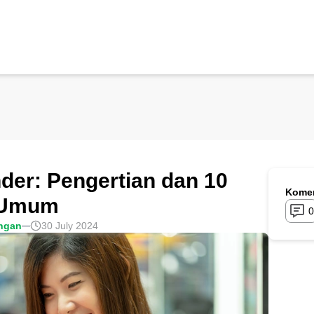
er: Pengertian dan 10
Komen
 Umum
0
ngan
30 July 2024