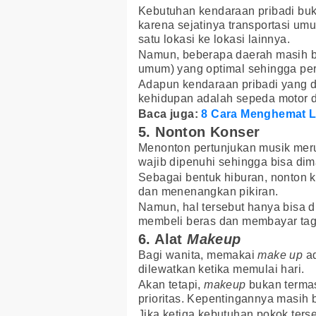
Kebutuhan kendaraan pribadi buka
karena sejatinya transportasi u
satu lokasi ke lokasi lainnya.
Namun, beberapa daerah masih be
umum) yang optimal sehingga perg
Adapun kendaraan pribadi yang
kehidupan adalah sepeda motor d
Baca juga:
8 Cara Menghemat L
5. Nonton Konser
Menonton pertunjukan musik mer
wajib dipenuhi sehingga bisa dim
Sebagai bentuk hiburan, nonton 
dan menenangkan pikiran.
Namun, hal tersebut hanya bisa d
membeli beras dan membayar tagih
6. Alat
Makeup
Bagi wanita, memakai
make up
ad
dilewatkan ketika memulai hari.
Akan tetapi,
makeup
bukan termas
prioritas. Kepentingannya masih
Jika ketiga kebutuhan pokok ter