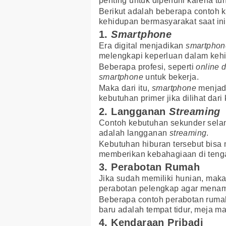
penting untuk dipenuhi karena tun
Berikut adalah beberapa contoh
kehidupan bermasyarakat saat ini
1.
Smartphone
Era digital menjadikan
smartphon
melengkapi keperluan dalam kehi
Beberapa profesi, seperti
online d
smartphone
untuk bekerja.
Maka dari itu,
smartphone
menjadi
kebutuhan primer jika dilihat dar
2. Langganan
Streaming
Contoh kebutuhan sekunder selanj
adalah langganan
streaming
.
Kebutuhan hiburan tersebut bisa
memberikan kebahagiaan di tenga
3. Perabotan Rumah
Jika sudah memiliki hunian, mak
perabotan pelengkap agar mena
Beberapa contoh perabotan rumah
baru adalah tempat tidur, meja ma
4. Kendaraan Pribadi