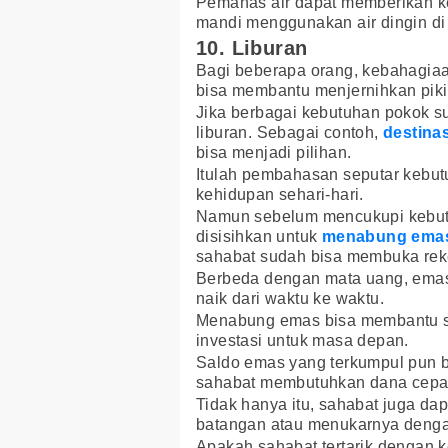
Pemanas air dapat memberikan k
mandi menggunakan air dingin di 
10. Liburan
Bagi beberapa orang, kebahagiaan
bisa membantu menjernihkan pik
Jika berbagai kebutuhan pokok s
liburan. Sebagai contoh,
destinas
bisa menjadi pilihan.
Itulah pembahasan seputar kebu
kehidupan sehari-hari.
Namun sebelum mencukupi kebutu
disisihkan untuk
menabung ema
sahabat sudah bisa membuka re
Berbeda dengan mata uang, emas m
naik dari waktu ke waktu.
Menabung emas bisa membantu s
investasi untuk masa depan.
Saldo emas yang terkumpul pun b
sahabat membutuhkan dana cepa
Tidak hanya itu, sahabat juga 
batangan atau menukarnya denga
Apakah sahabat tertarik dengan