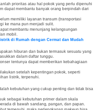
nlah prioritas atau hal pokok yang perlu dipenuhi
mum dapat membantu banyak orang berpindah dari
lum memiliki layanan transum (transportasi
i ke mana pun menjadi sulit.
 dapat membantu menunjang kelangsungan
an mobil.
istrik di Rumah dengan Cermat dan Mudah
upakan hiburan dan bukan termasuk sesuatu yang
asukkan dalam daftar tunggu.
konser tentunya dapat memberikan kebahagiaan
ilakukan setelah kepentingan pokok, seperti
an listrik, terpenuhi.
alah kebutuhan yang cukup penting dan tidak bisa
uk sebagai kebutuhan primer dalam skala
 berada di bawah sandang, pangan, dan papan.
sebut terpenuhi, maka perlengkapan
makeup
bisa