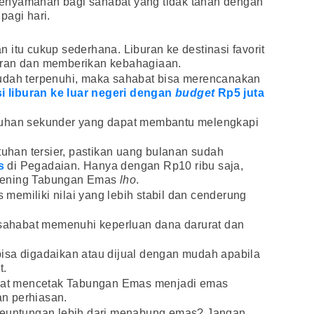
enyamanan bagi sahabat yang tidak tahan dengan
pagi hari.
 itu cukup sederhana. Liburan ke destinasi favorit
iran dan memberikan kebahagiaan.
udah terpenuhi, maka sahabat bisa merencanakan
i liburan ke luar negeri dengan
budget
Rp5 juta
tuhan sekunder yang dapat membantu melengkapi
han tersier, pastikan uang bulanan sudah
s
di Pegadaian. Hanya dengan Rp10 ribu saja,
kening Tabungan Emas
lho
.
emiliki nilai yang lebih stabil dan cenderung
ahabat memenuhi keperluan dana darurat dan
isa digadaikan atau dijual dengan mudah apabila
t.
dapat mencetak Tabungan Emas menjadi emas
n perhiasan.
 keuntungan lebih dari menabung emas? Jangan