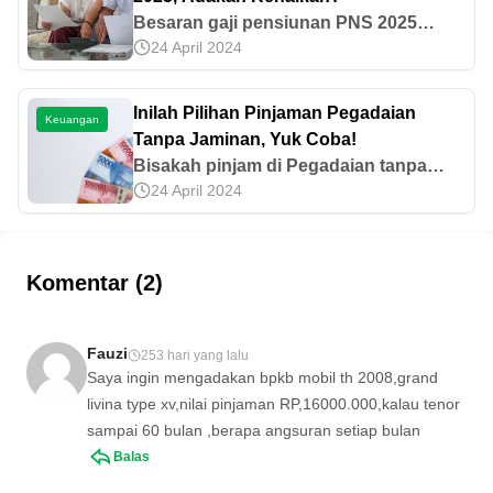
Besaran gaji pensiunan PNS 2025
24 April 2024
hingga jadwal pencairannya telah
ditetapkan oleh pemerintah. Bahkan,
ada rumor kenaikan 16%. Simak
Inilah Pilihan Pinjaman Pegadaian
Keuangan
informasinya di sini!
Tanpa Jaminan, Yuk Coba!
Bisakah pinjam di Pegadaian tanpa
24 April 2024
jaminan? Jika memang bisa, apa saja
pilihan pinjaman Pegadaian tanpa
pinjaman? Mari ketahui informasinya di
artikel ini!
Komentar (2)
Fauzi
253 hari yang lalu
Saya ingin mengadakan bpkb mobil th 2008,grand
livina type xv,nilai pinjaman RP,16000.000,kalau tenor
sampai 60 bulan ,berapa angsuran setiap bulan
Balas