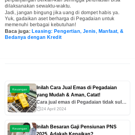
dilaksanakan sewaktu-waktu.
Jadi, jangan bingung jika uang di dompet habis ya.
Yuk, gadaikan aset berharga di Pegadaian untuk
memenuhi berbagai kebutuhan!
Baca juga:
Leasing: Pengertian, Jenis, Manfaat, &
Bedanya dengan Kredit
Inilah Cara Jual Emas di Pegadaian
Keuangan
yang Mudah & Aman, Catat!
Cara jual emas di Pegadaian tidak sulit
24 April 2024
untuk dilakukan. Bahkan, kamu dapat
menjual emas lewat aplikasi Pegadaian
Digital. Yuk, ketahui lebih lanjut di sini!
Inilah Besaran Gaji Pensiunan PNS
Keuangan
2025, Adakah Kenaikan?