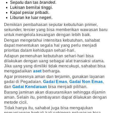
Sepatu dan tas
branded
.
Lukisan bernilai tinggi.
Kapal pesiar pribadi.
Liburan ke luar negeri.
Demikian pembahasan seputar kebutuhan primer,
sekunder, tersier yang bisa memberikan wawasan baru
untuk mengelola keuangan dengan lebih baik.
Dengan mengetahui intensitas kebutuhan, sahabat
dapat menentukan segala hal yang perlu menjadi
prioritas dalam kehidupan sehari-hari.
Adapun pemenuhan kebutuhan sehari-hari bisa
dilakukan dengan uang sebagai alat transaksi utama.
Jika uang yang dimiliki tidak mencukupi, sahabat bisa
menggadaikan
aset
berharga.
Agar prosesnya aman dan terjamin, gunakan layanan
gadai di Pegadaian.
Gadai Emas
,
Gadai Non Emas
,
dan
Gadai Kendaraan
bisa menjadi pilihan.
Barang jaminan akan diasuransikan sehingga dijamin
aman. Selain itu, pembayaran dapat dilakukan dengan
metode cicil.
Tidak hanya itu, sahabat juga bisa mengajukan
perpanjangan berkali-kali sehingga pelunasan bisa