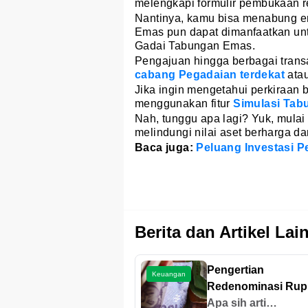
melengkapi formulir pembukaan r
Nantinya, kamu bisa menabung em
Emas pun dapat dimanfaatkan unt
Gadai Tabungan Emas.
Pengajuan hingga berbagai trans
cabang Pegadaian terdekat
atau
Jika ingin mengetahui perkiraan 
menggunakan fitur
Simulasi Ta
Nah, tunggu apa lagi? Yuk, mula
melindungi nilai aset berharga da
Baca juga:
Peluang Investasi Pe
Berita dan Artikel Lai
Pengertian
Keuangan
Redenominasi Rup
Apa Manfaat dan
Apa sih arti