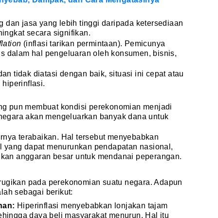
 dan jasa yang lebih tinggi daripada ketersediaan
ngkat secara signifikan.
flation
(inflasi tarikan permintaan). Pemicunya
is dalam hal pengeluaran oleh konsumen, bisnis,
dan tidak diatasi dengan baik, situasi ini cepat atau
iperinflasi.
rang pun membuat kondisi perekonomian menjadi
, negara akan mengeluarkan banyak dana untuk
irnya terabaikan. Hal tersebut menyebabkan
riil yang dapat menurunkan pendapatan nasional,
kan anggaran besar untuk mendanai peperangan.
erugikan pada perekonomian suatu negara. Adapun
lah sebagai berikut:
han:
Hiperinflasi menyebabkan lonjakan tajam
ehingga daya beli masyarakat menurun. Hal itu