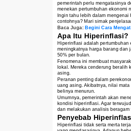
pemerintah perlu mengatasinya d
menekan pertumbuhan ekonomi n
Ingin tahu lebih dalam mengenai 
contohnya? Mari simak penjelasan 
Baca Juga:
Begini Cara Mengat
Apa Itu Hiperinflasi?
Hiperinflasi adalah pertumbuhan
meningkatnya harga barang dan ja
50% per bulan.
Fenomena ini membuat masyarakat
lokal. Mereka cenderung beralih 
asing.
Peranan penting dalam perekonomi
uang asing. Akibatnya, nilai mat
belinya menurun.
Umumnya, pemerintah akan mene
kondisi hiperinflasi. Agar terwuj
dan melakukan analisis beragam 
Penyebab Hiperinflas
Hiperinflasi tidak serta merta ter
yang mendasarinya. Adapun beber