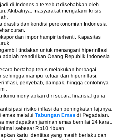
rjadi di Indonesia tersebut disebabkan oleh
an. Akibatnya, masyarakat mengalami krisis
iah.
a drastis dan kondisi perekonomian Indonesia
kehancuran.
spor dan impor hampir terhenti. Kapasitas
uruk.
gambil tindakan untuk menangani hiperinflasi
ya adalah mendirikan Oeang Republik Indonesia
secara bertahap terus melakukan berbagai
sehingga mampu keluar dari hiperinflasi.
erinflasi, penyebab, dampak, hingga contohnya
mi.
tumu menyiapkan diri secara finansial guna
tisipasi risiko inflasi dan peningkatan lajunya,
si emas melalui
Tabungan Emas
di Pegadaian.
a mendapatkan jaminan emas bernilai 24 karat.
inimal sebesar Rp10 ribuan.
iapkan kartu identitas yang masih berlaku dan