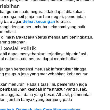
rlebihan
embangunan suatu negara tidak dapat dilakukan.
tau mengambil pinjaman luar negeri, pemerintah
ng baru agar
defisit keuangan
teratasi.
mbangi dengan pertumbuhan ekonomi yang baik
erinflasi.
 di masyarakat akan terus mengalami peningkatan,
erung stagnan.
i Sosial Politik
stabil dapat menyebabkan terjadinya hiperinflasi.
nal dalam suatu negara dapat menimbulkan
njangan berpotensi merusak infrastruktur hingga
ang maupun jasa yang menyebabkan kehancuran
kan menurun. Pada situasi ini, pemerintah juga
 pembangunan kembali infrastruktur yang rusak.
an anggaran dana yang besar. Alhasil, pemerintah
alam jumlah banyak yang berujung pada
, Penyebab, Dampak, dan Cara Mengatasinya