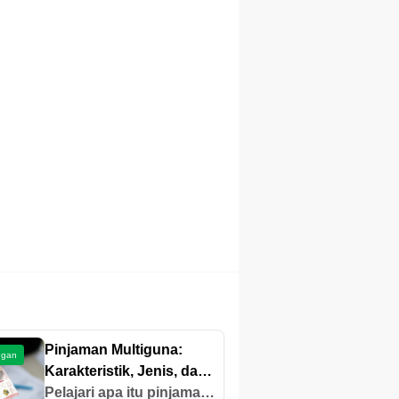
Pinjaman Multiguna:
ngan
Karakteristik, Jenis, dan
Manfaatnya
Pelajari apa itu pinjaman