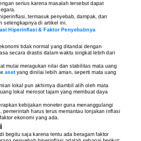
engan serius karena masalah tersebut dapat
egara.
hiperinflasi, termasuk penyebab, dampak, dan
selengkapnya di artikel ini.
asi Hiperinflasi & Faktor Penyebabnya
 ekonomi tidak normal yang ditandai dengan
sa secara drastis dalam waktu singkat lebih dari
 mulai meragukan nilai dan stabilitas mata uang
ke
aset
yang dinilai lebih aman, seperti mata uang
an lokal pun akhirnya diambil alih oleh mata
a uang lokal merosot tajam yang membuat daya
rapkan kebijakan moneter guna menanggulangi
ud, pemerintah harus terus memantau lonjakan inflasi
faktor ekonomi yang ada.
i
jadi begitu saja karena tentu ada beragam faktor
apa penyebab hiperinflasi adalah sebagai berikut: