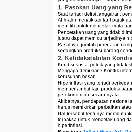
1. Pasokan Uang yang Be
Saat terjadi defisit anggaran, p
Alih-alih menaikkan tarif pajak a
memilih untuk mencetak mata ua
Pencetakan uang yang tidak dii
justru dapat memicu terjadinya hip
Pasalnya, jumlah peredaran uang
sedangkan produksi barang cend
2. Ketidakstabilan Kondis
Kondisi sosial politik yang tidak 
Mengapa demikian? Konflik inter
kerusuhan besar.
Hiperinflasi yang terjadi berkepa
memperlambat laju produksi bar
perekonomian secara nyata.
Akibatnya, pendapatan nasional a
harus memikirkan perbaikan atau
Hal tersebut tentunya membutuhk
terpaksa untuk mencetak uang d
hiperinflasi.
Baca juga:
Inflasi Hijau: Arti