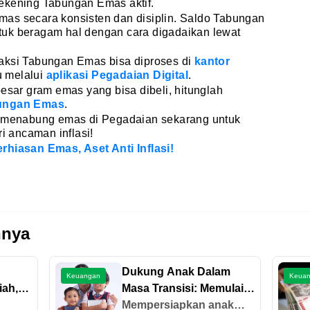
ekening Tabungan Emas aktif.
as secara konsisten dan disiplin. Saldo Tabungan
uk beragam hal dengan cara digadaikan lewat
aksi Tabungan Emas bisa diproses di
kantor
 melalui
aplikasi Pegadaian Digital
.
besar gram emas yang bisa dibeli, hitunglah
bungan Emas
.
i menabung emas di Pegadaian sekarang untuk
ri ancaman inflasi!
rhiasan Emas, Aset Anti Inflasi!
nnya
Dukung Anak Dalam
Keuangan
Keua
iah,
Masa Transisi: Memulai
Tahun Ajaran Baru
Mempersiapkan anak