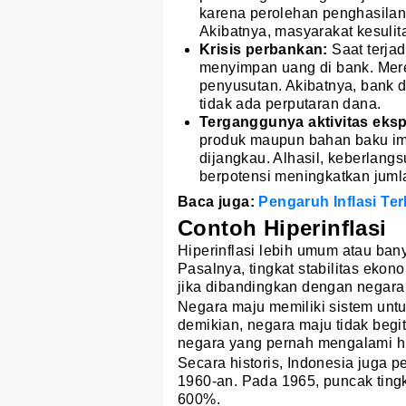
karena perolehan penghasilan 
Akibatnya, masyarakat kesuli
Krisis perbankan:
Saat terja
menyimpan uang di bank. Mere
penyusutan. Akibatnya, bank 
tidak ada perputaran dana.
Terganggunya aktivitas eks
produk maupun bahan baku imp
dijangkau. Alhasil, keberlang
berpotensi meningkatkan jum
Baca juga:
Pengaruh Inflasi Te
Contoh Hiperinflasi
Hiperinflasi lebih umum atau ban
Pasalnya, tingkat stabilitas ekon
jika dibandingkan dengan negara
Negara maju memiliki sistem untu
demikian, negara maju tidak begit
negara yang pernah mengalami hi
Secara historis, Indonesia juga 
1960-an. Pada 1965, puncak tingk
600%.