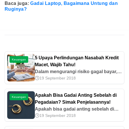
Baca juga:
Gadai Laptop, Bagaimana Untung dan
Ruginya?
5 Upaya Perlindungan Nasabah Kredit
Keuangan
Macet, Wajib Tahu!
Dalam mengurangi risiko gagal bayar,
19 September 2018
beberapa upaya perlindungan nasabah
kredit macet dilakukan, salah satunya
restrukturisasi. Simak di sini!
Apakah Bisa Gadai Anting Sebelah di
Keuangan
Pegadaian? Simak Penjelasannya!
Apakah bisa gadai anting sebelah di
19 September 2018
Pegadaian? Temukan jawaban dan
informasi lengkapnya pada artikel ini!