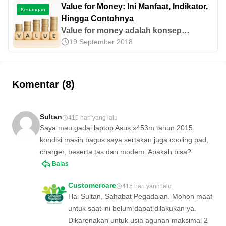
Value for Money: Ini Manfaat, Indikator,
Keuangan
Hingga Contohnya
Value for money adalah konsep
19 September 2018
pengelolaan organisasi di sektor publik
berlandaskan tiga indikator. Ketahui
informasi terkait manfaat hingga
contohnya di sini!
Komentar (8)
Sultan
415 hari yang lalu
Saya mau gadai laptop Asus x453m tahun 2015
kondisi masih bagus saya sertakan juga cooling pad,
charger, beserta tas dan modem. Apakah bisa?
Balas
Customercare
415 hari yang lalu
Hai Sultan, Sahabat Pegadaian. Mohon maaf
untuk saat ini belum dapat dilakukan ya.
Dikarenakan untuk usia agunan maksimal 2