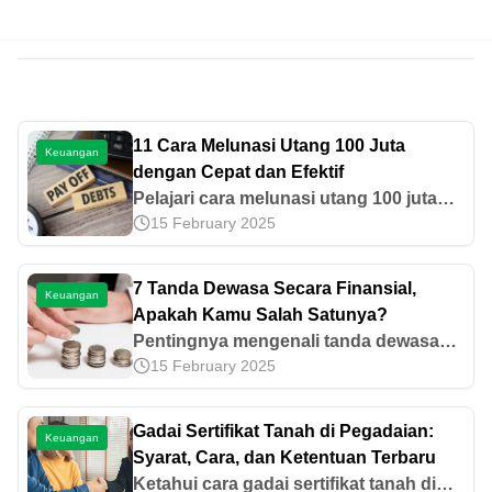
11 Cara Melunasi Utang 100 Juta
Keuangan
dengan Cepat dan Efektif
Pelajari cara melunasi utang 100 juta
15 February 2025
dengan strategi yang tepat, mulai dari
budgeting, menambah penghasilan,
hingga solusi dana cepat dari
7 Tanda Dewasa Secara Finansial,
Keuangan
Pegadaian.
Apakah Kamu Salah Satunya?
Pentingnya mengenali tanda dewasa
15 February 2025
finansial seseorang secara cermat,
baca artikel berikut, apakah ada
tandanya di kamu?
Gadai Sertifikat Tanah di Pegadaian:
Keuangan
Syarat, Cara, dan Ketentuan Terbaru
Ketahui cara gadai sertifikat tanah di