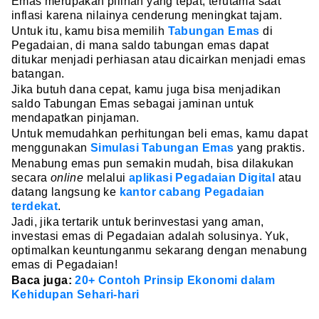
Emas merupakan pilihan yang tepat, terutama saat
inflasi karena nilainya cenderung meningkat tajam.
Untuk itu, kamu bisa memilih
Tabungan Emas
di
Pegadaian, di mana saldo tabungan emas dapat
ditukar menjadi perhiasan atau dicairkan menjadi emas
batangan.
Jika butuh dana cepat, kamu juga bisa menjadikan
saldo Tabungan Emas sebagai jaminan untuk
mendapatkan pinjaman.
Untuk memudahkan perhitungan beli emas, kamu dapat
menggunakan
Simulasi Tabungan Emas
yang praktis.
Menabung emas pun semakin mudah, bisa dilakukan
secara
online
melalui
aplikasi Pegadaian Digital
atau
datang langsung ke
kantor cabang Pegadaian
terdekat
.
Jadi, jika tertarik untuk berinvestasi yang aman,
investasi emas di Pegadaian adalah solusinya. Yuk,
optimalkan keuntunganmu sekarang dengan menabung
emas di Pegadaian!
Baca juga:
20+ Contoh Prinsip Ekonomi dalam
Kehidupan Sehari-hari