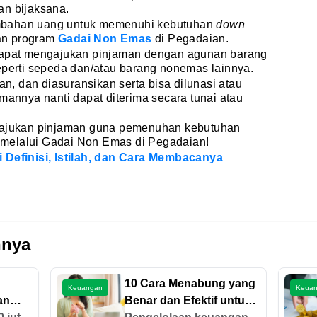
an bijaksana.
mbahan uang untuk memenuhi kebutuhan
down
an program
Gadai Non Emas
di Pegadaian.
 dapat mengajukan pinjaman dengan agunan barang
eperti sepeda dan/atau barang nonemas lainnya.
, dan diasuransikan serta bisa dilunasi atau
mannya nanti dapat diterima secara tunai atau
ngajukan pinjaman guna pemenuhan kebutuhan
 melalui Gadai Non Emas di Pegadaian!
 Definisi, Istilah, dan Cara Membacanya
nnya
10 Cara Menabung yang
Keuangan
Keua
an
Benar dan Efektif untuk