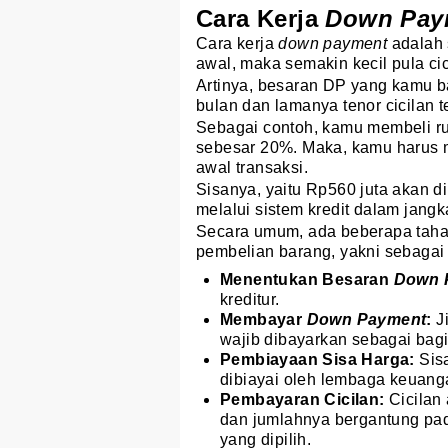
Cara Kerja
Down Pay
Cara kerja
down payment
adalah 
awal, maka semakin kecil pula cic
Artinya, besaran DP yang kamu b
bulan dan lamanya tenor cicilan t
Sebagai contoh, kamu membeli r
sebesar 20%. Maka, kamu harus
awal transaksi.
Sisanya, yaitu Rp560 juta akan 
melalui sistem kredit dalam jangk
Secara umum, ada beberapa tah
pembelian barang, yakni sebagai 
Menentukan Besaran
Down 
kreditur.
Membayar
Down Payment
:
J
wajib dibayarkan sebagai bagi
Pembiayaan Sisa Harga:
Sis
dibiayai oleh lembaga keuanga
Pembayaran Cicilan:
Cicilan
dan jumlahnya bergantung pad
yang dipilih.