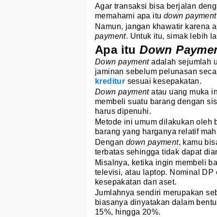
Agar transaksi bisa berjalan den
memahami apa itu
down paymen
Namun, jangan khawatir karena ar
payment
. Untuk itu, simak lebih la
Apa itu
Down Payme
Down payment
adalah sejumlah u
jaminan sebelum pelunasan secar
kreditur
sesuai kesepakatan.
Down payment
atau uang muka in
membeli suatu barang dengan sis
harus dipenuhi.
Metode ini umum dilakukan oleh
barang yang harganya relatif mah
Dengan
down payment
, kamu bi
terbatas sehingga tidak dapat diam
Misalnya, ketika ingin membeli ba
televisi, atau laptop. Nominal DP
kesepakatan dan aset.
Jumlahnya sendiri merupakan seba
biasanya dinyatakan dalam bentuk
15%, hingga 20%.