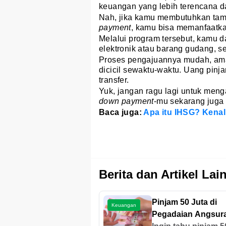
keuangan yang lebih terencana d
Nah, jika kamu membutuhkan ta
payment
, kamu bisa memanfaatk
Melalui program tersebut, kamu
elektronik atau barang gudang, s
Proses pengajuannya mudah, aman
dicicil sewaktu-waktu. Uang pinja
transfer.
Yuk, jangan ragu lagi untuk me
down payment
-mu sekarang juga
Baca juga:
Apa itu IHSG? Kenali
Berita dan Artikel Lai
Pinjam 50 Juta di
Keuangan
Pegadaian Angsur