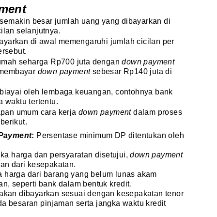
ment
semakin besar jumlah uang yang dibayarkan di
ilan selanjutnya.
ayarkan di awal memengaruhi jumlah cicilan per
ersebut.
umah seharga Rp700 juta dengan
down payment
 membayar
down payment
sebesar Rp140 juta di
dibiayai oleh lembaga keuangan, contohnya bank
a waktu tertentu.
apan umum cara kerja
down payment
dalam proses
berikut.
Payment
:
Persentase minimum DP ditentukan oleh
ika harga dan persyaratan disetujui,
down payment
an dari kesepakatan.
a harga dari barang yang belum lunas akam
n, seperti bank dalam bentuk kredit.
 akan dibayarkan sesuai dengan kesepakatan tenor
a besaran pinjaman serta jangka waktu kredit