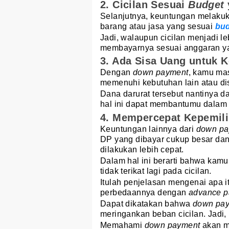
2. Cicilan Sesuai
Budget
Selanjutnya, keuntungan melaku
barang atau jasa yang sesuai
bu
Jadi, walaupun cicilan menjadi l
membayarnya sesuai anggaran yan
3. Ada Sisa Uang untuk 
Dengan
down payment
, kamu ma
memenuhi kebutuhan lain atau d
Dana darurat tersebut nantinya d
hal ini dapat membantumu dala
4. Mempercepat Kepemili
Keuntungan lainnya dari
down p
DP yang dibayar cukup besar dan
dilakukan lebih cepat.
Dalam hal ini berarti bahwa kamu
tidak terikat lagi pada cicilan.
Itulah penjelasan mengenai apa i
perbedaannya dengan
advance 
Dapat dikatakan bahwa
down pa
meringankan beban cicilan. Jadi
Memahami
down payment
akan 