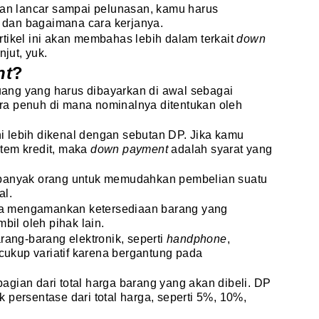
gan lancar sampai pelunasan, kamu harus
t
dan bagaimana cara kerjanya.
tikel ini akan membahas lebih dalam terkait
down
njut, yuk.
nt
?
ang yang harus dibayarkan di awal sebagai
a penuh di mana nominalnya ditentukan oleh
i lebih dikenal dengan sebutan DP. Jika kamu
tem kredit, maka
down payment
adalah syarat yang
 banyak orang untuk memudahkan pembelian suatu
al.
sa mengamankan ketersediaan barang yang
bil oleh pihak lain.
rang-barang elektronik, seperti
handphone
,
 cukup variatif karena bergantung pada
gian dari total harga barang yang akan dibeli. DP
 persentase dari total harga, seperti 5%, 10%,