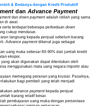
ontoh & Bedanya dengan Kredit Produktif
yment
dan
Advance Payment
ayment
dan
down payment
adalah istilah yang sama
n di awal.
 serta terdapat beberapa perbedaan
down
ng cukup mendasar.
aran langsung kepada penjual sebelum barang
li.
Advance payment
dikenal juga sebagai
an uang muka sebesar 80-90% dari jumlah kredit
atan ekspor.
 yang akan digunakan dapat ditentukan oleh
 bisa menggunakan mata uang negara importir atau
rcayaan memegang peranan yang krusial. Pasalnya,
erlakukan bagi pembeli yang telah menjadi
lakukan
advance payment
kepada penjual
umlah barang relatif besar.
lah pembayaran uang muka dengan persentase
yment
sebagai jaminan pelunasan.