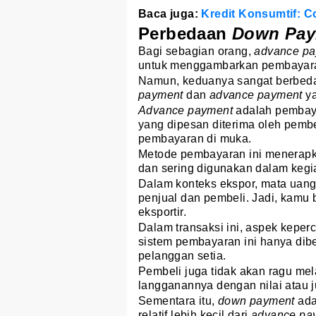
Baca juga:
Kredit Konsumtif: C
Perbedaan
Down Pa
Bagi sebagian orang,
advance p
untuk menggambarkan pembayara
Namun, keduanya sangat berbeda
payment
dan
advance payment
ya
Advance payment
adalah pembay
yang dipesan diterima oleh pembe
pembayaran di muka.
Metode pembayaran ini menerapk
dan sering digunakan dalam kegi
Dalam konteks ekspor, mata uang
penjual dan pembeli. Jadi, kamu
eksportir.
Dalam transaksi ini, aspek kepe
sistem pembayaran ini hanya dib
pelanggan setia.
Pembeli juga tidak akan ragu me
langganannya dengan nilai atau j
Sementara itu,
down payment
ada
relatif lebih kecil dari
advance pa