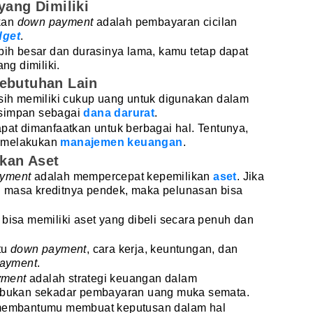
yang Dimiliki
kan
down payment
adalah pembayaran cicilan
dget
.
ebih besar dan durasinya lama, kamu tetap dapat
g dimiliki.
Kebutuhan Lain
sih memiliki cukup uang untuk digunakan dalam
isimpan sebagai
dana darurat
.
apat dimanfaatkan untuk berbagai hal. Tentunya,
m melakukan
manajemen keuangan
.
kan Aset
ayment
adalah mempercepat kepemilikan
aset
. Jika
 masa kreditnya pendek, maka pelunasan bisa
 bisa memiliki aset yang dibeli secara penuh dan
tu
down payment
, cara kerja, keuntungan, dan
payment
.
yment
adalah strategi keuangan dalam
, bukan sekadar pembayaran uang muka semata.
membantumu membuat keputusan dalam hal