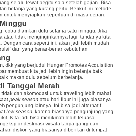
g selalu lewat begitu saja setelah gajian. Bisa
s dan belanja yang kurang perlu. Berikut ini metode
an untuk menyiapkan keperluan di masa depan.
 Minggu
g, coba diamkan dulu selama satu minggu. Jika
a atau tidak menginginkannya lagi, tandanya kita
. Dengan cara seperti ini, akan jadi lebih mudah
lsif dan yang benar-benar kebutuhan.
ang
on, dkk yang berjudul Hunger Promotes Acquisition
ar membuat kita jadi lebih ingin belanja baik
baik makan dulu sebelum berbelanja.
 di Tanggal Merah
 tidak dan akomodasi untuk traveling lebih mahal
saat
peak season
atau hari libur ini juga biasanya
h pengunjung lainnya. Ini bisa jadi alternatif
aat
low season
, karena biasanya pengunjung yang
kit. Kita jadi bisa menikmati lebih leluasa
mengeksplor destinasi wisata tanpa gangguan
ahan diskon yang biasanya diberikan di tempat