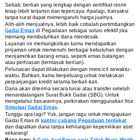
Sebab, berlian yang lengkap dengan sertifikat resmi
tetap lebih terjamin dan tepercaya. Apalagi, transaksi
tanpa surat dapat memengaruhi harga jualnya.
Alih-alih menjualnya, lebih baik cobalah pertimbangkan
Gadai Emas
di Pegadaian sebagai solusi efektif jika
memang membutuhkan dana mendesak.
Layanan ini memungkinkan kamu mendapatkan
pinjaman untuk memenuhi berbagai kebutuhan dengan
menjaminkan barang emas, seperti emas batangan
atau perhiasan (termasuk berlian).
Pelunasan dapat dilakukan dengan mencicil sewaktu-
waktu. Bahkan, kamu berpeluang untuk melakukan
perpanjangan kredit selama berkali-kali.
Dana akan diterima secara tunai atau transfer setelah
menandatangani Surat Bukti Gadai (SBG). Untuk
mengetahui besarannya, perkirakan menggunakan fitur
Simulasi Gadai Emas
.
Tunggu apa lagi? Yuk, jangan ragu untuk mengajukan
Gadai Emas di
kantor cabang Pegadaian terdekat
dan dapatkan dana tanpa kehilangan kepemilikan aset
sekarang!
Baca juga:
5 Cara Jual Emas agar Tidak Rugi, Wajib