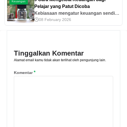
terjadinya kebocoran yang
Keuangan
informasinya di artikel ini!
Pelajar yang Patut Dicoba
mengakibatkan kerugian. Cara
Kebiasaan mengatur keuangan sendiri
menyusun manajemen keuangan pun
08 February 2026
dapat memberikan manfaat jangka
bukan perkara yang terlalu susah
panjang bagi pelajar. Ikuti cara
sebenarnya. [&hellip;]
mengelola keuangan bagi pelajar yang
tepat ini!
Tinggalkan Komentar
Alamat email kamu tidak akan terlihat oleh pengunjung lain.
*
Komentar