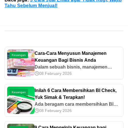
Tahu Sebelum Menjual!
Cara-Cara Menyusun Manajemen
Keuangan
Keuangan Bagi Bisnis Anda
Dalam sebuah bisnis, manajemen
08 February 2026
keuangan adalah kunci utama
kestabilan dan kesuksesan usaha yang
dilakukan. Tidak peduli seberapa besar
Inilah 6 Cara Membersihkan BI Check,
Keuangan
atau kecil bisnis yang dijalankan,
Yuk Simak & Terapkan!
manajemen finansial haruslah
Ada beragam cara membersihkan BI
diterapkan dengan tegas. Dengan
08 February 2026
check, seperti dengan meminta laporan
demikian, aliran dana dapat termonitor
BI check hingga mengajukan
dengan baik dan meminimalisasi
penghapusan nama. Simak
9 Cara Mengelola Keuangan bagi