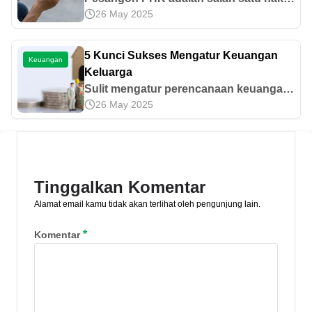
26 May 2025
karyawan yang wajib dibayarkan
perusahaan saat terjadi pemutusan
hubungan kerja. Lantas, berapa
5 Kunci Sukses Mengatur Keuangan
Keuangan
besarannya?
Keluarga
Sulit mengatur perencanaan keuangan
26 May 2025
keluarga? Jangan bingung, simak
kunci suksesnya berikut ini
Tinggalkan Komentar
Alamat email kamu tidak akan terlihat oleh pengunjung lain.
*
Komentar