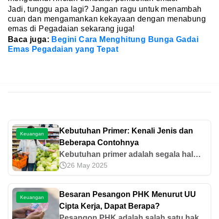
Jadi, tunggu apa lagi? Jangan ragu untuk menambah
cuan dan mengamankan kekayaan dengan menabung
emas di Pegadaian sekarang juga!
Baca juga:
Begini Cara Menghitung Bunga Gadai
Emas Pegadaian yang Tepat
Kebutuhan Primer: Kenali Jenis dan
Keuangan
Beberapa Contohnya
Kebutuhan primer adalah segala hal
26 May 2025
pokok yang dibutuhkan untuk
memastikan kelangsungan hidup
seseorang. Mari cari tahu jenis dan
Besaran Pesangon PHK Menurut UU
Keuangan
contohnya di sini.
Cipta Kerja, Dapat Berapa?
Pesangon PHK adalah salah satu hak