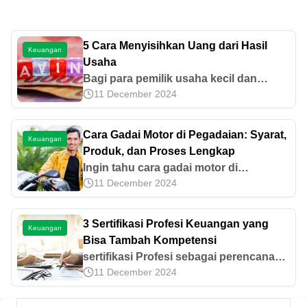
5 Cara Menyisihkan Uang dari Hasil
Keuangan
Usaha
Bagi para pemilik usaha kecil dan
11 December 2024
menengah, alokasi dana yang sesuai
kebutuhan serta strategi perencanaan
keuangan yang tepat merupakan kunci
Cara Gadai Motor di Pegadaian: Syarat,
Keuangan
utama agar dapat bertahan di tengah
Produk, dan Proses Lengkap
ketatnya persaingan bisnis. Sekarang,
Ingin tahu cara gadai motor di
tujuan utama bisnis Anda bukan lagi
11 December 2024
Pegadaian? Simak syarat, produk
mendapatkan keuntungan sebanyak-
terbaru seperti Gadai Kendaraan & Cicil
banyaknya, tapi juga bagaimana
Kendaraan, hingga langkah pengajuan
3 Sertifikasi Profesi Keuangan yang
mengatur penghasilan agar dapat
Keuangan
yang mudah dan aman.
Bisa Tambah Kompetensi
disisihkan untuk modal pengembangan
sertifikasi Profesi sebagai perencana
usaha. Prinsip tersebut juga senada
11 December 2024
keuangan sedang populer akhir-akhir
[&hellip;]
ini. Namun ternyata sertifikasi
keuangan ada bermacam-macam lho.