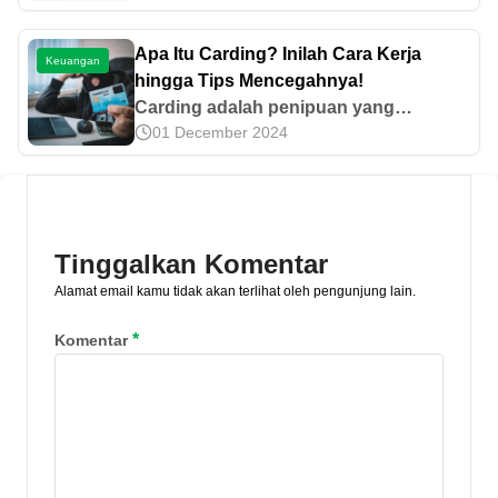
ajaran agama Islam. Lantas, apa saja
prinsip dan tujuannya? Yuk, cari tahu di
Apa Itu Carding? Inilah Cara Kerja
Keuangan
sini!
hingga Tips Mencegahnya!
Carding adalah penipuan yang
01 December 2024
memanfaatkan kartu kredit orang lain
untuk memperoleh uang. Ketahui cara
kerja hingga tips mencegahnya di sini!
Tinggalkan Komentar
Alamat email kamu tidak akan terlihat oleh pengunjung lain.
*
Komentar