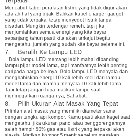
Terpakai
Mencabut kabel peralatan listrik yang tidak digunakan
adalah hal yang bijak. Bahkan kabel charger gadget
yang tidak terpakai tetap menyedot listrik tanpa
disadari. Mungkin terdengar remeh, tapi jika
menjumlahkan semua energi yang kita bayar
sepanjang tahun pasti kita akan terkejut begitu
mengetahui jumlah yang sudah kita bayar selama ini.
7. Beralih Ke Lampu LED
Bola lampu LED memang lebih mahal dibanding
lampu pijar model lama, tapi manfaatnya lebih penting
daripada harga belinya. Bola lampu LED menyala dan
menghabiskan energi 10 kali lebih kecil dari lampu
model lama dan mampu menyala 10 kali lebih lama.
Tapi tetap jangan lupa matikan lampu saat
meninggalkan ruangan ya, Sahabat.
8. Pilih Ukuran Alat Masak Yang Tepat
Pilihlah alat masak yang memiliki diameter sama
dengan tungku api kompor. Kamu pasti akan kaget saat
mengetahui jika ukuran panci atau penggorengannya
salah hampir 50% gas atau listrik yang terpakai akan
sia-sia. Matikan kompor 5 menit sebelum masakan