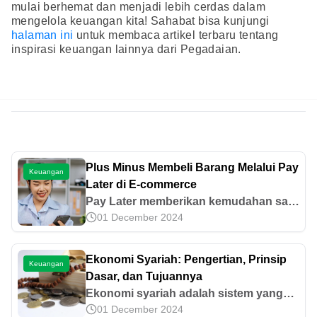
mulai berhemat dan menjadi lebih cerdas dalam
mengelola keuangan kita! Sahabat bisa kunjungi
halaman ini
untuk membaca artikel terbaru tentang
inspirasi keuangan lainnya dari Pegadaian.
Plus Minus Membeli Barang Melalui Pay
Keuangan
Later di E-commerce
Pay Later memberikan kemudahan saat
01 December 2024
berbelanja online namun ada kalanya
membawa masalah dikemudian hari jika
tidak terkontrol. Simak cara bijak
Ekonomi Syariah: Pengertian, Prinsip
Keuangan
menyikapi pay later, baca disini.
Dasar, dan Tujuannya
Ekonomi syariah adalah sistem yang
01 December 2024
berbasis syariah atau sesuai dengan