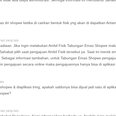
tidak ada biaya administrasi. Semoga informasi ini membantu Sahabat
 dri shopee ketika di cairkan bentuk fisik yng akan di dapatkan Antam
hari yang lalu
gadiaan. Jika ingin melakukan Ambil Fisik Tabungan Emas Shopee ma
habat pilih saat pengajuan Ambil Fisik tersebut ya. Saat ini merek em
. Sebagai informasi tambahan, untuk Tabungan Emas Shopee pengajuan c
ingin pengajuan secara online maka pengajuannya hanya bisa di aplikasi
alu
hopee & diaplikasi tring, apakah saldonya bisa dijual jadi satu di aplik
shopee?
hari yang lalu