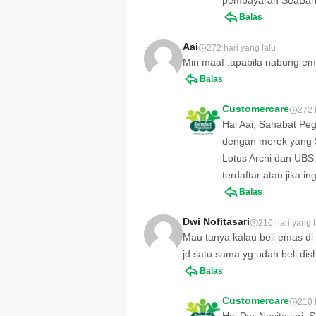
pembayaran SeaBank 
Balas
Aai
272 hari yang lalu
Min maaf .apabila nabung emas
Balas
Customercare
272 
Hai Aai, Sahabat Pe
dengan merek yang Sa
Lotus Archi dan UBS
terdaftar atau jika 
Balas
Dwi Nofitasari
210 hari yang l
Mau tanya kalau beli emas di s
jd satu sama yg udah beli di
Balas
Customercare
210 