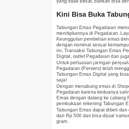
yang tidak besar, bahkan bisa de
Kini Bisa Buka Tabu
Tabungan Emas Pegadaian memun
menitipkannya di Pegadaian. Layan
Keunggulan pembelian emas denga
dengan nominal sesuai kemampuan
ini, Transaksi Tabungan Emas Pe
Digital, outlet Pegadaian dan ju
Untuk perluasan jaringan penjua
Pegadaian (Persero) telah men
Tabungan Emas Digital yang bis
saja!
Dengan menabung emas di Shope
Pegadaian karena keduanya salin
Emas dengan datang ke cabang 
pembukaan rekening Tabungan E
Tabungan Emas dapat dibeli dan 
dari Rp 500 dan bisa dijual nam
gram.