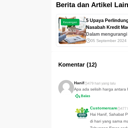
Berita dan Artikel Lai
5 Upaya Perlindun
Keuangan
Nasabah Kredit Mac
Wajib Tahu!
Dalam mengurangi 
05 September 2024
gagal bayar, beber
upaya perlindunga
nasabah kredit mac
dilakukan, salah s
Komentar (12)
restrukturisasi. Sim
sini!
Hanif
479 hari yang lalu
Apa ada selisih harga antar
Balas
Customercare
477 
Hai Hanif, Sahabat 
di hari yang sama ma