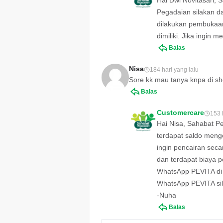
Hai Dwi Novitasari, 
Pegadaian silakan d
dilakukan pembukaan 
dimiliki. Jika ingin
Balas
Nisa
184 hari yang lalu
Sore kk mau tanya knpa di s
Balas
Customercare
153 
Hai Nisa, Sahabat P
terdapat saldo meng
ingin pencairan sec
dan terdapat biaya p
WhatsApp PEVITA di
WhatsApp PEVITA sil
-Nuha
Balas