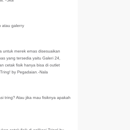
. -Sita
 atau galerry
ka untuk merek emas disesuaikan
as yang tersedia yaitu Galeri 24,
etak fisik hanya bisa di outlet
 Tring! by Pegadaian.-Nala
asi tring? Atau jika mau fisiknya apakah