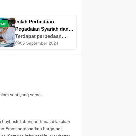
Inilah Perbedaan
ngan
Pegadaian Syariah dan
Konvensional, Catat!
Terdapat perbedaan
05 September 2024
Pegadaian Syariah dan
Konvensional yang
cukup mendasar.
Ketahui informasi
lengkapnya untuk
mengetahui mana yang
paling sesuai di artikel
ini!
dalam saat yang sama.
au buyback Tabungan Emas dilakukan
ngan Emas berdasarkan harga beli