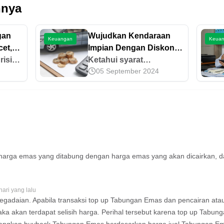
nnya
gan
Wujudkan Kendaraan
Keuangan
Keua
et,
Impian Dengan Diskon
risiko
Angsuran
Ketahui syarat
05 September 2024
apa
pengajuan Cicil
n
Kendaraan
et
Pegadaian,dapatkan
atunya
promo diskon
ak di
pembiayaan Cicil
Kendaraan hingga 1,2
juta rupiah bagi nasabah
eksisting maupun
a harga emas yang ditabung dengan harga emas yang akan dicairkan, 
nasabah baru dengan
pengajuan melalui Blibli
hari yang lalu
Pegadaian. Apabila transaksi top up Tabungan Emas dan pencairan at
ka akan terdapat selisih harga. Perihal tersebut karena top up Tabu