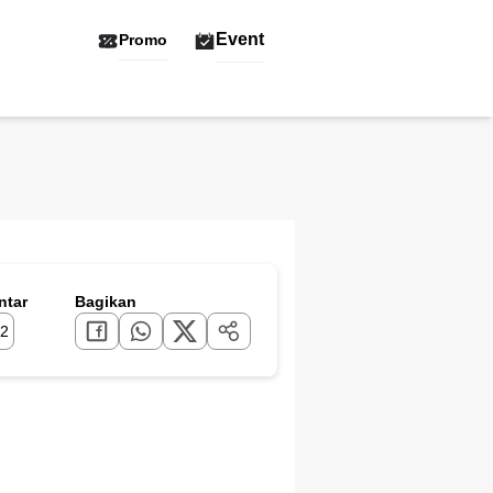
Event
Promo
tar
Bagikan
2