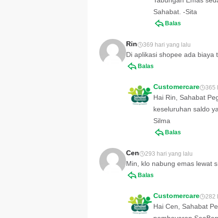
Tabungan Emas seda
Sahabat. -Sita
Balas
Rin
369 hari yang lalu
Di aplikasi shopee ada biaya ti
Balas
Customercare
365 
Hai Rin, Sahabat Pe
keseluruhan saldo y
Silma
Balas
Cen
293 hari yang lalu
Min, klo nabung emas lewat
Balas
Customercare
282 
Hai Cen, Sahabat Pe