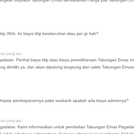
ngkan buyback Tabungan Emas berdasarkan harga jual Tabungan Em
tip 30rb. Ini biaya titip keseluruhan atau per gr kah?
hari yang lalu
gadaian. Perihal biaya titip atau biaya pemeliharaan Tabungan Emas 
ang dimiliki ya, dan akan dipotong langsung dari saldo Tabungan Emas
 shopee pembayarannya pake seabank apakah ada biaya adminnya?
hari yang lalu
gadaian. Kami informasikan untuk pembelian Tabungan Emas Pegadai