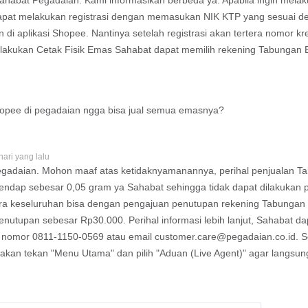
Sahabat Pegadaian. Kami informasikan berbeda ya. Apabila ingin melakuka
apat melakukan registrasi dengan memasukan NIK KTP yang sesuai d
di aplikasi Shopee. Nantinya setelah registrasi akan tertera nomor k
 melakukan Cetak Fisik Emas Sahabat dapat memilih rekening Tabungan 
hopee di pegadaian ngga bisa jual semua emasnya?
hari yang lalu
egadaian. Mohon maaf atas ketidaknyamanannya, perihal penjualan 
endap sebesar 0,05 gram ya Sahabat sehingga tidak dapat dilakukan p
ara keseluruhan bisa dengan pengajuan penutupan rekening Tabungan 
enutupan sebesar Rp30.000. Perihal informasi lebih lanjut, Sahabat 
 nomor 0811-1150-0569 atau email
customer.care@pegadaian.co.id
. 
akan tekan "Menu Utama" dan pilih "Aduan (Live Agent)" agar langsu