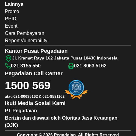
Lainnya
Promo
PPID
Event
Cara Pembayaran
Report Vulnerability
Kantor Pusat Pegadaian
Jl. Kramat Raya 162 Jakarta Pusat 10430 Indonesia
021 3155 550
021 8063 5162
Pegadaian
Call Center
1500 569
atau
021-80635162
&
021-8581162
Ikuti Media Sosial Kami
PT Pegadaian
Berizin dan diawasi oleh Otoritas Jasa Keuangan
(OJK)
Copyright © 2026 Pegadaian. All Rights Reserved