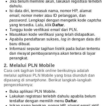
Jika belum memiliki akun, lakukan registrasi terlebih
dahulu.
Isi data diri, termasuk nama, nomor HP, alamat
email
, nomor meter atau ID pelanggan, dan
password
. Lengkapi dengan mengetik kode
captcha
yang tersedia. Lalu, klik
Daftar
.
Tunggu kode verifikasi
email
dari PLN.
Masukkan kode verifikasi yang telah didapatkan.
Apabila pendaftaran sukses,
log in
dengan data diri
baru dibuat.
Informasi seputar tagihan listrik pada bulan tertentu
dan riwayat pembayarannya akan tertera di layar
perangkat.
2. Melalui PLN Mobile
Cara cek tagihan listrik
online
berikutnya adalah
melalui aplikasi PLN Mobile yang bisa diunduh dan
dipasang di
smartphone
. Berikut langkah-langkah
pengecekannya:
Buka aplikasi PLN Mobile.
Lakukan registrasi terlebih dahulu apabila belum
terdaftar dengan memilih menu
Daftar
.
Isikan nama lengkap, nomor HP, alamat
email
aktif,