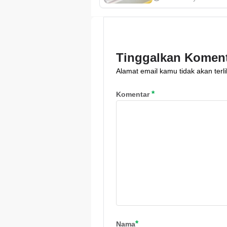
yang menawarkan.
Namun, apakah jas
tersebut aman? Ja
sampai uang kita hi
Tinggalkan Komen
Simak yuk!
Alamat email kamu tidak akan terli
*
Komentar
*
Nama