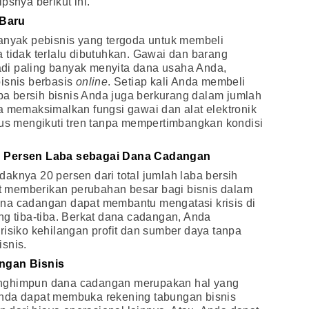
psnya berikut ini.
 Baru
banyak pebisnis yang tergoda untuk membeli
 tidak terlalu dibutuhkan. Gawai dan barang
 jadi paling banyak menyita dana usaha Anda,
isnis berbasis
online
. Setiap kali Anda membeli
aba bersih bisnis Anda juga berkurang dalam jumlah
a memaksimalkan fungsi gawai dan alat elektronik
rus mengikuti tren tanpa mempertimbangkan kondisi
 Persen Laba sebagai Dana Cadangan
aknya 20 persen dari total jumlah laba bersih
pat memberikan perubahan besar bagi bisnis dalam
na cadangan dapat membantu mengatasi krisis di
ng tiba-tiba. Berkat dana cadangan, Anda
risiko kehilangan profit dan sumber daya tanpa
snis.
ngan Bisnis
enghimpun dana cadangan merupakan hal yang
Anda dapat membuka rekening tabungan bisnis