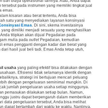
dari biaya operasional lainnya. Atau, Anda dapat
ersebut pada instrumen yang memiliki tingkat jual
ya emas.
lam kisaran atau berat tertentu, Anda bisa
alah satu yang menyediakan layanan konsinyasi
Konsinyasi Emas
. Di sini, skema investasinya
yang dimiliki menjadi sesuatu yang menghasilkan
g Anda titipkan akan dijual Pegadaian pada
ogam mulia pada
outlet
Pegadaian, kemudian
 emas pengganti dengan kadar dan berat yang
ri hasil jual beli tadi. Emas Anda tetap utuh,
sil usaha
yang paling efektif bisa dilakukan dengan
sahaan. Efisiensi tidak selamanya identik dengan
baliknya, strategi ini bertujuan mencari peluang
ebih dengan pengeluaran seminimal mungkin. Di
acak jumlah pengeluaran usaha setiap minggunya.
dan pemasukan dilakukan setiap bulan. Namun,
minggu justru dapat berpengaruh dalam memberikan
i data pengeluaran tersebut, Anda bisa melihat
n dapat bertambah dari waktu ke waktu. Nantinya,