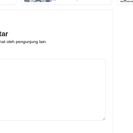
dengan negara lainnya.
a
Yuk, cari tahu pula jenis-
ngan
jenis, faktor yang
lang.
memengaruhinya di
tar
artikel ini!
hat oleh pengunjung lain.