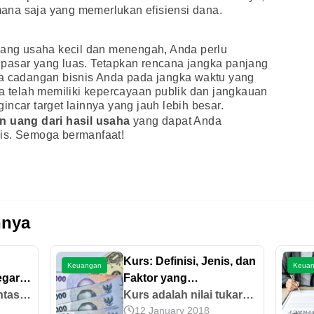
na saja yang memerlukan efisiensi dana.
n
idang usaha kecil dan menengah, Anda perlu
pasar yang luas. Tetapkan rencana jangka panjang
na cadangan bisnis Anda pada jangka waktu yang
da telah memiliki kepercayaan publik dan jangkauan
ncar target lainnya yang jauh lebih besar.
n uang dari hasil usaha
yang dapat Anda
is. Semoga bermanfaat!
nnya
Kurs: Definisi, Jenis, dan
Keuangan
Keua
egara
Faktor yang
ntas
Memengaruhinya
Kurs adalah nilai tukar
12 January 2018
anyak
valuta sebuah negara