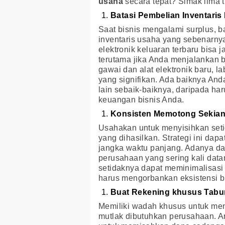
usaha
secara tepat? Simak lima ti
Batasi Pembelian Inventaris
Saat bisnis mengalami surplus, 
inventaris usaha yang sebenarnya
elektronik keluaran terbaru bisa
terutama jika Anda menjalankan b
gawai dan alat elektronik baru, l
yang signifikan. Ada baiknya And
lain sebaik-baiknya, daripada ha
keuangan bisnis Anda.
Konsisten Memotong Sekian
Usahakan untuk menyisihkan setid
yang dihasilkan. Strategi ini da
jangka waktu panjang. Adanya da
perusahaan yang sering kali data
setidaknya dapat meminimalisasi 
harus mengorbankan eksistensi bi
Buat Rekening khusus Tabu
Memiliki wadah khusus untuk m
mutlak dibutuhkan perusahaan. 