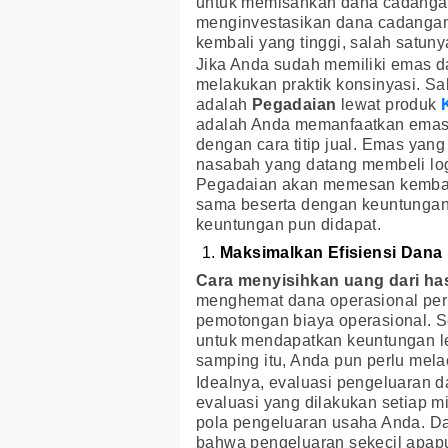
untuk memisahkan dana cadangan 
menginvestasikan dana cadangan t
kembali yang tinggi, salah satun
Jika Anda sudah memiliki emas da
melakukan praktik konsinyasi. S
adalah
Pegadaian
lewat produk
adalah Anda memanfaatkan emas 
dengan cara titip jual. Emas yan
nasabah yang datang membeli l
Pegadaian akan memesan kembali
sama beserta dengan keuntungan da
keuntungan pun didapat.
Maksimalkan
Efisiensi Dana
Cara menyisihkan uang dari ha
menghemat dana operasional peru
pemotongan biaya operasional. Se
untuk mendapatkan keuntungan l
samping itu, Anda pun perlu mel
Idealnya, evaluasi pengeluaran 
evaluasi yang dilakukan setiap 
pola pengeluaran usaha Anda. Dar
bahwa pengeluaran sekecil apapu