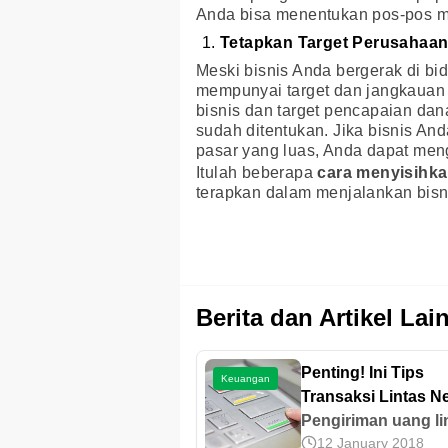
Anda bisa menentukan pos-pos ma
Tetapkan Target Perusahaa
Meski bisnis Anda bergerak di b
mempunyai target dan jangkauan 
bisnis dan target pencapaian da
sudah ditentukan. Jika bisnis An
pasar yang luas, Anda dapat mengi
Itulah beberapa
cara menyisihka
terapkan dalam menjalankan bisn
Berita dan Artikel Lai
Penting! Ini Tips
Keuangan
Transaksi Lintas N
yang Aman
Pengiriman uang li
12 January 2018
negara sekarang b