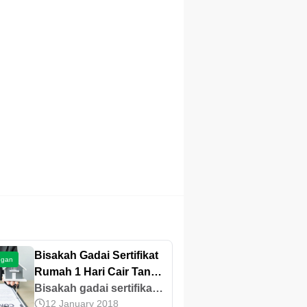
Bisakah Gadai Sertifikat
ngan
Rumah 1 Hari Cair Tanpa
BI Checking di
Bisakah gadai sertifikat
12 January 2018
Pegadaian? Ini
rumah 1 hari cair tanpa