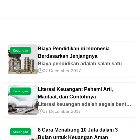
Biaya Pendidikan di Indonesia
Keuangan
Berdasarkan Jenjangnya
Biaya pendidikan adalah salah satu
07 December 2017
kebutuhan prioritas dalam manajemen
keuangan rumah tangga. Yuk, cari tahu
estimasi biaya pendidikan di sini!
Literasi Keuangan: Pahami Arti,
Keuangan
Manfaat, dan Contohnya
Literasi keuangan adalah segala bentuk
07 December 2017
wawasan yang berpengaruh pada sikap
seseorang dalam meningkatkan
kesejahteraan. Yuk, simak infornya di
8 Cara Menabung 10 Juta dalam 3
Keuangan
sini!
Bulan untuk Keuangan Aman