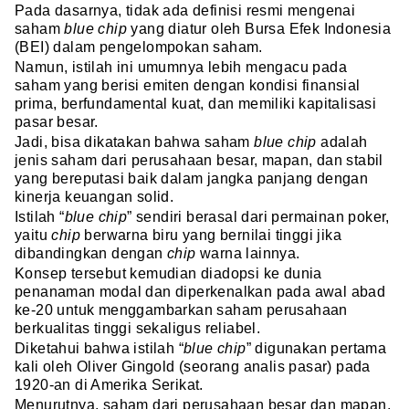
Pada dasarnya, tidak ada definisi resmi mengenai
saham
blue chip
yang diatur oleh Bursa Efek Indonesia
(BEI) dalam pengelompokan saham.
Namun, istilah ini umumnya lebih mengacu pada
saham yang berisi emiten dengan kondisi finansial
prima, berfundamental kuat, dan memiliki kapitalisasi
pasar besar.
Jadi, bisa dikatakan bahwa saham
blue chip
adalah
jenis saham dari perusahaan besar, mapan, dan stabil
yang bereputasi baik dalam jangka panjang dengan
kinerja keuangan solid.
Istilah “
blue chip
” sendiri berasal dari permainan poker,
yaitu
chip
berwarna biru yang bernilai tinggi jika
dibandingkan dengan
chip
warna lainnya.
Konsep tersebut kemudian diadopsi ke dunia
penanaman modal dan diperkenalkan pada awal abad
ke-20 untuk menggambarkan saham perusahaan
berkualitas tinggi sekaligus reliabel.
Diketahui bahwa istilah “
blue chip
” digunakan pertama
kali oleh Oliver Gingold (seorang analis pasar) pada
1920-an di Amerika Serikat.
Menurutnya, saham dari perusahaan besar dan mapan,