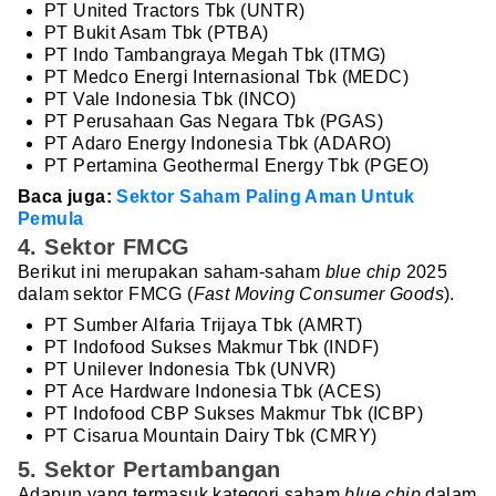
PT United Tractors Tbk (UNTR)
PT Bukit Asam Tbk (PTBA)
PT Indo Tambangraya Megah Tbk (ITMG)
PT Medco Energi Internasional Tbk (MEDC)
PT Vale Indonesia Tbk (INCO)
PT Perusahaan Gas Negara Tbk (PGAS)
PT Adaro Energy Indonesia Tbk (ADARO)
PT Pertamina Geothermal Energy Tbk (PGEO)
Baca juga:
Sektor Saham Paling Aman Untuk
Pemula
4. Sektor FMCG
Berikut ini merupakan saham-saham
blue chip
2025
dalam sektor FMCG (
Fast Moving Consumer Goods
).
PT Sumber Alfaria Trijaya Tbk (AMRT)
PT Indofood Sukses Makmur Tbk (INDF)
PT Unilever Indonesia Tbk (UNVR)
PT Ace Hardware Indonesia Tbk (ACES)
PT Indofood CBP Sukses Makmur Tbk (ICBP)
PT Cisarua Mountain Dairy Tbk (CMRY)
5. Sektor Pertambangan
Adapun yang termasuk kategori saham
blue chip
dalam