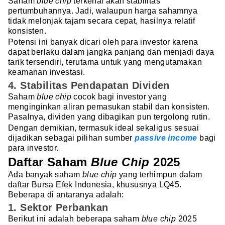
Saham
blue chip
terkenal akan stabilitas
pertumbuhannya. Jadi, walaupun harga sahamnya
tidak melonjak tajam secara cepat, hasilnya relatif
konsisten.
Potensi ini banyak dicari oleh para investor karena
dapat berlaku dalam jangka panjang dan menjadi daya
tarik tersendiri, terutama untuk yang mengutamakan
keamanan investasi.
4. Stabilitas Pendapatan Dividen
Saham
blue chip
cocok bagi investor yang
menginginkan aliran pemasukan stabil dan konsisten.
Pasalnya, dividen yang dibagikan pun tergolong rutin.
Dengan demikian, termasuk ideal sekaligus sesuai
dijadikan sebagai pilihan sumber
passive income
bagi
para investor.
Daftar Saham
Blue Chip
2025
Ada banyak saham
blue chip
yang terhimpun dalam
daftar Bursa Efek Indonesia, khususnya LQ45.
Beberapa di antaranya adalah:
1. Sektor Perbankan
Berikut ini adalah beberapa saham
blue chip
2025