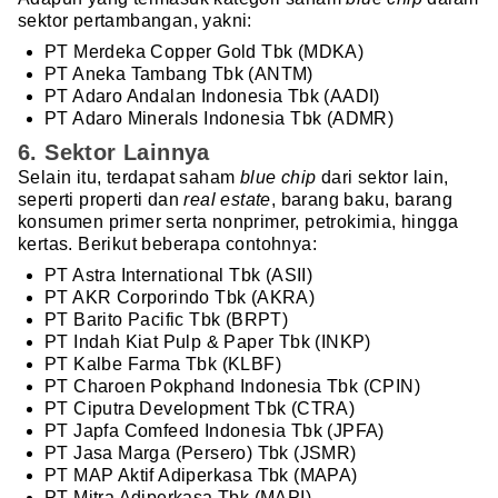
sektor pertambangan, yakni:
PT Merdeka Copper Gold Tbk (MDKA)
PT Aneka Tambang Tbk (ANTM)
PT Adaro Andalan Indonesia Tbk (AADI)
PT Adaro Minerals Indonesia Tbk (ADMR)
6. Sektor Lainnya
Selain itu, terdapat saham
blue chip
dari sektor lain,
seperti properti dan
real estate
, barang baku, barang
konsumen primer serta nonprimer, petrokimia, hingga
kertas. Berikut beberapa contohnya:
PT Astra International Tbk (ASII)
PT AKR Corporindo Tbk (AKRA)
PT Barito Pacific Tbk (BRPT)
PT Indah Kiat Pulp & Paper Tbk (INKP)
PT Kalbe Farma Tbk (KLBF)
PT Charoen Pokphand Indonesia Tbk (CPIN)
PT Ciputra Development Tbk (CTRA)
PT Japfa Comfeed Indonesia Tbk (JPFA)
PT Jasa Marga (Persero) Tbk (JSMR)
PT MAP Aktif Adiperkasa Tbk (MAPA)
PT Mitra Adiperkasa Tbk (MAPI)