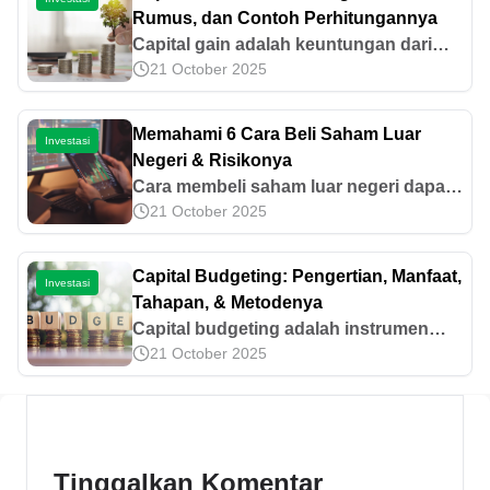
Rumus, dan Contoh Perhitungannya
Capital gain adalah keuntungan dari
21 October 2025
selisih harga jual dan beli aset
investasi. Pelajari pengertian, jenis,
perbedaan dengan dividen, rumus,
Memahami 6 Cara Beli Saham Luar
Investasi
hingga cara menghitung pajak capital
Negeri & Risikonya
gain di sini.
Cara membeli saham luar negeri dapat
21 October 2025
dilakukan dengan memilih broker
internasional, analisis saham, dan setor
modal. Ketahui selengkapnya di artikel
Capital Budgeting: Pengertian, Manfaat,
Investasi
ini!
Tahapan, & Metodenya
Capital budgeting adalah instrumen
21 October 2025
pengelolaan keuangan yang digunakan
untuk mengukur risiko kerugian dan
peluang keuntungan. Ini
penjelasannya.
Tinggalkan Komentar