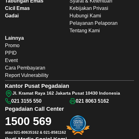
Tabungan Emas
Syarat & Ketentuan
Cicil Emas
Kebijakan Privasi
Gadai
Hubungi Kami
Pelayanan Pelaporan
Tentang Kami
Lainnya
Promo
PPID
Event
Cara Pembayaran
Report Vulnerability
Kantor Pusat Pegadaian
Jl. Kramat Raya 162 Jakarta Pusat 10430 Indonesia
021 3155 550
021 8063 5162
Pegadaian
Call Center
1500 569
atau
021-80635162
&
021-8581162