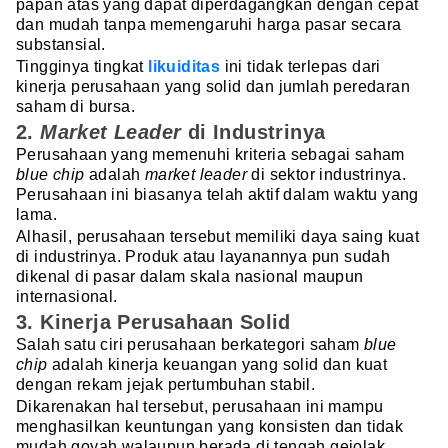
papan atas yang dapat diperdagangkan dengan cepat
dan mudah tanpa memengaruhi harga pasar secara
substansial.
Tingginya tingkat
likuiditas
ini tidak terlepas dari
kinerja perusahaan yang solid dan jumlah peredaran
saham di bursa.
2.
Market Leader
di Industrinya
Perusahaan yang memenuhi kriteria sebagai saham
blue chip
adalah
market leader
di sektor industrinya.
Perusahaan ini biasanya telah aktif dalam waktu yang
lama.
Alhasil, perusahaan tersebut memiliki daya saing kuat
di industrinya. Produk atau layanannya pun sudah
dikenal di pasar dalam skala nasional maupun
internasional.
3.
Kinerja Perusahaan Solid
Salah satu ciri perusahaan berkategori saham
blue
chip
adalah kinerja keuangan yang solid dan kuat
dengan rekam jejak pertumbuhan stabil.
Dikarenakan hal tersebut, perusahaan ini mampu
menghasilkan keuntungan yang konsisten dan tidak
mudah goyah walaupun berada di tengah gejolak