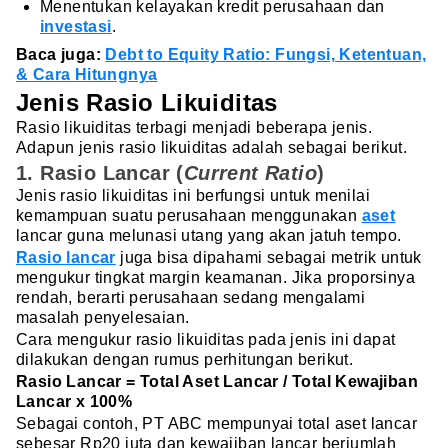
Menentukan kelayakan kredit perusahaan dan
investasi
.
Baca juga:
Debt to Equity Ratio: Fungsi, Ketentuan,
& Cara Hitungnya
Jenis Rasio Likuiditas
Rasio likuiditas terbagi menjadi beberapa jenis.
Adapun jenis rasio likuiditas adalah sebagai berikut.
1. Rasio Lancar (
Current Ratio
)
Jenis rasio likuiditas ini berfungsi untuk menilai
kemampuan suatu perusahaan menggunakan
aset
lancar guna melunasi utang yang akan jatuh tempo.
Rasio lancar
juga bisa dipahami sebagai metrik untuk
mengukur tingkat margin keamanan. Jika proporsinya
rendah, berarti perusahaan sedang mengalami
masalah penyelesaian.
Cara mengukur rasio likuiditas pada jenis ini dapat
dilakukan dengan rumus perhitungan berikut.
Rasio Lancar = Total Aset Lancar / Total Kewajiban
Lancar x 100%
Sebagai contoh, PT ABC mempunyai total aset lancar
sebesar Rp20 juta dan kewajiban lancar berjumlah