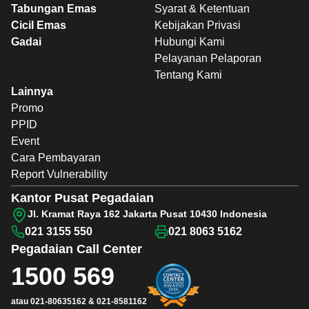
Tabungan Emas
Syarat & Ketentuan
Cicil Emas
Kebijakan Privasi
Gadai
Hubungi Kami
Pelayanan Pelaporan
Tentang Kami
Lainnya
Promo
PPID
Event
Cara Pembayaran
Report Vulnerability
Kantor Pusat Pegadaian
Jl. Kramat Raya 162 Jakarta Pusat 10430 Indonesia
021 3155 550
021 8063 5162
Pegadaian
Call Center
1500 569
atau
021-80635162
&
021-8581162