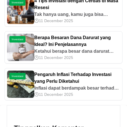
4 Tips Invistasi dengan Cerdas di Masa
Investasi
Resesi
Tak hanya uang, kamu juga bisa
11 December 2025
menabung emas di Pegadaian.
Sebenarnya, apa saja keuntungan
menabung emas? Simak ulasannya di
Berapa Besaran Dana Darurat yang
Investasi
sini.
Ideal? Ini Penjelasannya
Ketahui berapa besar dana darurat
11 December 2025
yang ideal sesuai kondisi keuanganmu
dan cara menghitung serta
menyiapkannya dengan tepat di sini.
Pengaruh Inflasi Terhadap Investasi
Investasi
yang Perlu Diketahui
Inflasi dapat berdampak besar terhadap
11 December 2025
aktivitas ekonomi suatu negara,
termasuk investasi. Mari kenali
pengaruh inflasi terhadap investasi di
artikel ini.