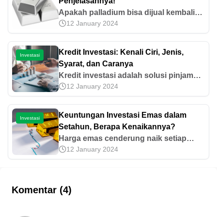
Penjelasannya!
Apakah palladium bisa dijual kembali
12 January 2024
dengan mudah saat membutuhkan
dana? Simak penjelasan seputar
potensi investasi palladium pada artikel
Kredit Investasi: Kenali Ciri, Jenis,
Investasi
ini!
Syarat, dan Caranya
Kredit investasi adalah solusi pinjaman
12 January 2024
jangka panjang untuk pengembangan
bisnis. Ketahui suku bunga, ciri, dan
contoh penggunaannya di sini.
Keuntungan Investasi Emas dalam
Investasi
Setahun, Berapa Kenaikannya?
Harga emas cenderung naik setiap
12 January 2024
tahunnya. Lantas, seberapa besar
kenaikannya? Yuk, cari tahu
keuntungan investasi emas dalam
setahun di sini!
Komentar (4)