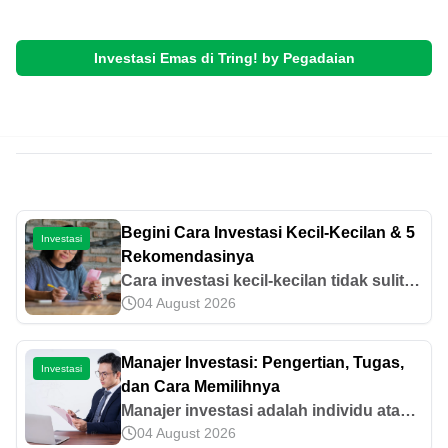
Investasi Emas di Tring! by Pegadaian
Begini Cara Investasi Kecil-Kecilan & 5
Investasi
Rekomendasinya
Cara investasi kecil-kecilan tidak sulit
04 August 2026
dilakukan. Salah satu aset yang bisa
didapatkan dengan biaya terjangkau
adalah emas. Simak cara selengkapnya
Manajer Investasi: Pengertian, Tugas,
Investasi
di sini!
dan Cara Memilihnya
Manajer investasi adalah individu atau
04 August 2026
instansi yang mengelola jalannya