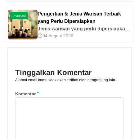
aktivitas investasi klien. Ayo pelajari
lebih lanjut!
Pengertian & Jenis Warisan Terbaik
Investasi
yang Perlu Dipersiapkan
Jenis warisan yang perlu dipersiapkan
04 August 2026
sejak usia muda cukup beragam, mulai
dari emas, tabungan, hingga bisnis.
Untuk selengkapnya, simak informasi
di sini!
Tinggalkan Komentar
Alamat email kamu tidak akan terlihat oleh pengunjung lain.
*
Komentar