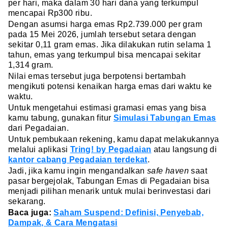
per hari, maka dalam 30 hari dana yang terkumpul
mencapai Rp300 ribu.
Dengan asumsi harga emas Rp2.739.000 per gram
pada 15 Mei 2026, jumlah tersebut setara dengan
sekitar 0,11 gram emas. Jika dilakukan rutin selama 1
tahun, emas yang terkumpul bisa mencapai sekitar
1,314 gram.
Nilai emas tersebut juga berpotensi bertambah
mengikuti potensi kenaikan harga emas dari waktu ke
waktu.
Untuk mengetahui estimasi gramasi emas yang bisa
kamu tabung, gunakan fitur
Simulasi Tabungan Emas
dari Pegadaian.
Untuk pembukaan rekening, kamu dapat melakukannya
melalui aplikasi
Tring! by Pegadaian
atau langsung di
kantor cabang Pegadaian terdekat
.
Jadi, jika kamu ingin mengandalkan
safe haven
saat
pasar bergejolak, Tabungan Emas di Pegadaian bisa
menjadi pilihan menarik untuk mulai berinvestasi dari
sekarang.
Baca juga:
Saham Suspend: Definisi, Penyebab,
Dampak, & Cara Mengatasi