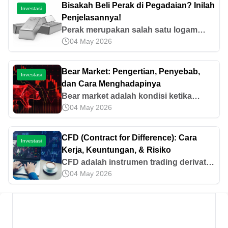
Bisakah Beli Perak di Pegadaian? Inilah
Investasi
Penjelasannya!
Perak merupakan salah satu logam
04 May 2026
berharga. Namun, apakah bisa beli
perak di Pegadaian? Mari cari tahu
jawabannya melalui informasi di artikel
Bear Market: Pengertian, Penyebab,
Investasi
ini.
dan Cara Menghadapinya
Bear market adalah kondisi ketika
04 May 2026
harga saham di pasar mengalami
penurunan dalam periode tertentu.
Simak penjelasan selengkapnya di
CFD (Contract for Difference): Cara
Investasi
artikel ini.
Kerja, Keuntungan, & Risiko
CFD adalah instrumen trading derivatif
04 May 2026
yang memungkinkan trader
memperoleh keuntungan dari
pergerakan harga aset. Simak cara
kerjanya di artikel ini.