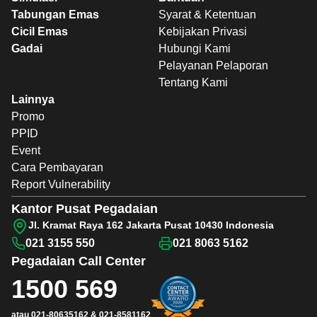
Tabungan Emas
Syarat & Ketentuan
Cicil Emas
Kebijakan Privasi
Gadai
Hubungi Kami
Pelayanan Pelaporan
Tentang Kami
Lainnya
Promo
PPID
Event
Cara Pembayaran
Report Vulnerability
Kantor Pusat Pegadaian
Jl. Kramat Raya 162 Jakarta Pusat 10430 Indonesia
021 3155 550
021 8063 5162
Pegadaian
Call Center
1500 569
atau
021-80635162
&
021-8581162