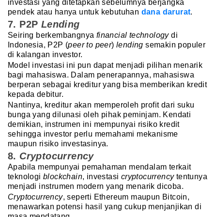
investasi yang ditetapkan sebelumnya berjangka
pendek atau hanya untuk kebutuhan
dana darurat
.
7. P2P
Lending
Seiring berkembangnya
financial technology
di
Indonesia, P2P (
peer to peer
)
lending
semakin populer
di kalangan investor.
Model investasi ini pun dapat menjadi pilihan menarik
bagi mahasiswa. Dalam penerapannya, mahasiswa
berperan sebagai kreditur yang bisa memberikan kredit
kepada debitur.
Nantinya, kreditur akan memperoleh profit dari suku
bunga yang dilunasi oleh pihak peminjam. Kendati
demikian, instrumen ini mempunyai risiko kredit
sehingga investor perlu memahami mekanisme
maupun risiko investasinya.
8.
Cryptocurrency
Apabila mempunyai pemahaman mendalam terkait
teknologi
blockchain
, investasi
cryptocurrency
tentunya
menjadi instrumen modern yang menarik dicoba.
Cryptocurrency
, seperti Ethereum maupun Bitcoin,
menawarkan potensi hasil yang cukup menjanjikan di
masa mendatang.