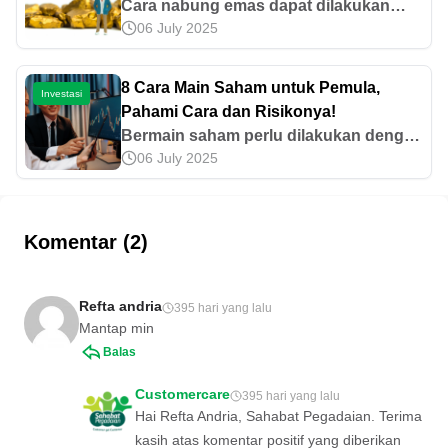
Cara nabung emas dapat dilakukan
06 July 2025
dalam berbagai metode, baik offline
maupun online. Yuk, cari tahu langkah-
langkahnya secara lengkap di artikel
8 Cara Main Saham untuk Pemula,
Investasi
ini!
Pahami Cara dan Risikonya!
Bermain saham perlu dilakukan dengan
06 July 2025
tepat agar tidak menimbulkan risiko
kerugian tinggi. Mari cari tahu cara main
saham untuk pemula selengkapnya di
sini.
Komentar (2)
Refta andria
395 hari yang lalu
Mantap min
Balas
Customercare
395 hari yang lalu
Hai Refta Andria, Sahabat Pegadaian. Terima
kasih atas komentar positif yang diberikan