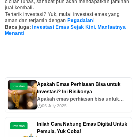
cicilan lunas, sahabat pun akan mendapatkan jaminan
jual kembali.
Tertarik investasi? Yuk, mulai investasi emas yang
aman dan terjamin dengan
Pegadaian
!
Baca juga:
Investasi Emas Sejak Kini, Manfaatnya
Menanti
Apakah Emas Perhiasan Bisa untuk
Investasi
Investasi? Ini Risikonya
Apakah emas perhiasan bisa untuk
06 July 2025
investasi? Jawabannya bisa, tetapi ada
risiko yang perlu diperhatikan. Cek
keunggulan dan risiko investasi emas
Inilah Cara Nabung Emas Digital Untuk
Investasi
perhiasan!
Pemula, Yuk Coba!