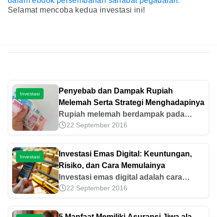
dalam ebook persembahan sahabat pegadaian.
Selamat mencoba kedua investasi ini!
Penyebab dan Dampak Rupiah
Investasi
Melemah Serta Strategi Menghadapinya
Rupiah melemah berdampak pada
22 September 2016
inflasi dan daya beli. Simak penyebab,
dampak, dan strategi diversifikasi
investasi emas di Pegadaian untuk
Investasi Emas Digital: Keuntungan,
Investasi
menjaga nilai aset Anda.
Risiko, dan Cara Memulainya
Investasi emas digital adalah cara
22 September 2016
praktis membeli emas lewat aplikasi.
Simak keuntungan, risiko, hingga tips
memilih platform investasi yang tepat di
5 Manfaat Memiliki Asuransi Jiwa ala