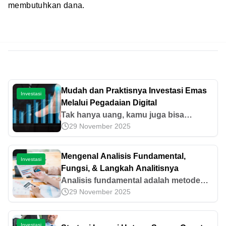
membutuhkan dana.
Mudah dan Praktisnya Investasi Emas
Investasi
Melalui Pegadaian Digital
Tak hanya uang, kamu juga bisa
29 November 2025
menabung emas di Pegadaian.
Sebenarnya, apa saja keuntungan
menabung emas? Simak ulasannya di
Mengenal Analisis Fundamental,
Investasi
sini.
Fungsi, & Langkah Analitisnya
Analisis fundamental adalah metode
29 November 2025
untuk menilai situasi keuangan dari
suatu perusahaan. Ketahui fungsi dan
berbagai langkah analitisnya di artikel
Investasi