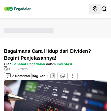
Bagaimana Cara Hidup dari Dividen?
Begini Penjelasannya!
Oleh
Sahabat Pegadaian
dalam
Investasi
01 July 2025
2 Komentar
Bagikan :