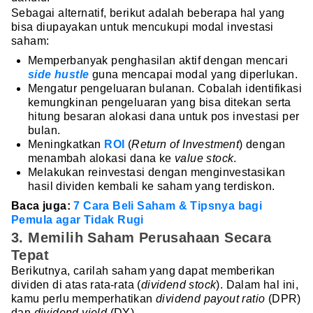
Sebagai alternatif, berikut adalah beberapa hal yang
bisa diupayakan untuk mencukupi modal investasi
saham:
Memperbanyak penghasilan aktif dengan mencari
side hustle
guna mencapai modal yang diperlukan.
Mengatur pengeluaran bulanan. Cobalah identifikasi
kemungkinan pengeluaran yang bisa ditekan serta
hitung besaran alokasi dana untuk pos investasi per
bulan.
Meningkatkan
ROI
(
Return of Investment
) dengan
menambah alokasi dana ke
value stock
.
Melakukan reinvestasi dengan menginvestasikan
hasil dividen kembali ke saham yang terdiskon.
Baca juga:
7 Cara Beli Saham & Tipsnya bagi
Pemula agar Tidak Rugi
3. Memilih Saham Perusahaan Secara
Tepat
Berikutnya, carilah saham yang dapat memberikan
dividen di atas rata-rata (
dividend stock
). Dalam hal ini,
kamu perlu memperhatikan
dividend payout ratio
(DPR)
dan
dividend yield
(DY).