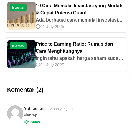
ditunda. Baca selengkapnya di sini!
10 Cara Memulai Investasi yang Mudah
Investasi
& Cepat Potensi Cuan!
Ada berbagai cara memulai investasi
01 July 2025
yang bisa dilakukan, seperti memahami
konsep dasar hingga memantaunya
secara berkala. Simak informasi
Price to Earning Ratio: Rumus dan
Investasi
selengkapnya di sini!
Cara Menghitungnya
Ingin tahu apakah harga saham sudah
01 July 2025
layak dibeli? Pelajari rumus dan cara
menghitung price to earning ratio (PER)
selengkapnya pada artikel ini!
Komentar (2)
Ardilasila
392 hari yang lalu
Mantap
Balas