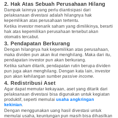
2. Hak Atas Sebuah Perusahaan Hilang
Dampak lainnya yang perlu diantisipasi dari
pelaksanaan divestasi adalah hilangnya hak
kepemilikan atas perusahaan tertentu.
Ketika investor menarik saham yang dimilikinya, berarti
hak atas kepemilikan perusahaan tersebut akan
otomatis tercabut.
3. Pendapatan Berkurang
Dengan hilangnya hak kepemilikan atas perusahaan,
maka dividen pun akan ikut menghilang. Maka dari itu,
pendapatan investor pun akan berkurang.
Ketika saham ditarik, pendapatan rutin berupa dividen
pun juga akan menghilang. Dengan kata lain, investor
pun akan kehilangan sumber
passive income
.
4. Redistribusi Aset
Agar dapat memutar kekayaan, aset yang ditarik dari
pelaksanaan divestasi bisa digunakan untuk kegiatan
produktif, seperti memulai
usaha angkringan
kekinian
.
Dengan menggunakan uang hasil divestasi untuk
memulai usaha, keuntungan pun masih bisa dihasilkan