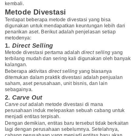
kembali.
Metode Divestasi
Terdapat beberapa metode divestasi yang bisa
digunakan untuk mendapatkan keuntungan lebih dari
penarikan aset. Berikut adalah penjelasan setiap
metodenya:
1.
Direct Selling
Metode divestasi pertama adalah
direct selling
yang
terbilang mudah dan sering kali digunakan oleh banyak
kalangan.
Beberapa aktivitas
direct selling
yang biasanya
ditemukan dalam praktik divestasi adalah penjualan
saham, aset perusahaan, unit bisnis, dan lain
sebagainya.
2.
Carve Out
Carve out
adalah metode divestasi di mana
perusahaan induk melepaskan sebuah cabang untuk
menjadi entitas terpisah.
Dengan demikian, entitas baru tersebut tidak berkaitan
lagi dengan perusahaan sebelumnya. Setelahnya,
cabang perusahaan yang menjadi entitas baru akan