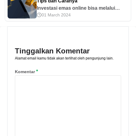
Tips dan Caranya
Investasi emas online bisa melalui
01 March 2024
Tring! by Pegadaian atau platform yang
berizin dan diawasi OJK atau
BAPPEBTI. Cari tahu keuntungan dan
tips lengkapnya!
Tinggalkan Komentar
Alamat email kamu tidak akan terlihat oleh pengunjung lain.
*
Komentar