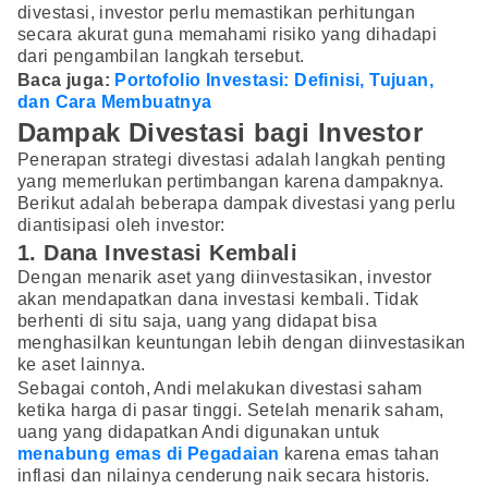
divestasi, investor perlu memastikan perhitungan
secara akurat guna memahami risiko yang dihadapi
dari pengambilan langkah tersebut.
Baca juga:
Portofolio Investasi: Definisi, Tujuan,
dan Cara Membuatnya
Dampak Divestasi bagi Investor
Penerapan strategi divestasi adalah langkah penting
yang memerlukan pertimbangan karena dampaknya.
Berikut adalah beberapa dampak divestasi yang perlu
diantisipasi oleh investor:
1. Dana Investasi Kembali
Dengan menarik aset yang diinvestasikan, investor
akan mendapatkan dana investasi kembali. Tidak
berhenti di situ saja, uang yang didapat bisa
menghasilkan keuntungan lebih dengan diinvestasikan
ke aset lainnya.
Sebagai contoh, Andi melakukan divestasi saham
ketika harga di pasar tinggi. Setelah menarik saham,
uang yang didapatkan Andi digunakan untuk
menabung emas di Pegadaian
karena emas tahan
inflasi dan nilainya cenderung naik secara historis.