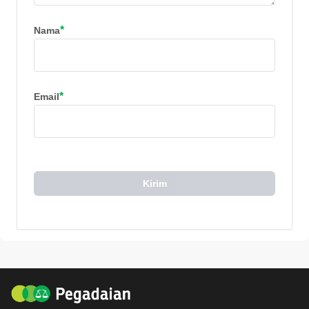
*
Nama
*
Email
Kirim