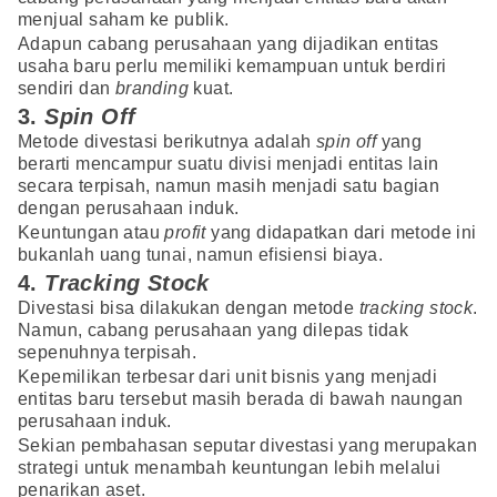
menjual saham ke publik.
Adapun cabang perusahaan yang dijadikan entitas
usaha baru perlu memiliki kemampuan untuk berdiri
sendiri dan
branding
kuat.
3.
Spin Off
Metode divestasi berikutnya adalah
spin off
yang
berarti mencampur suatu divisi menjadi entitas lain
secara terpisah, namun masih menjadi satu bagian
dengan perusahaan induk.
Keuntungan atau
profit
yang didapatkan dari metode ini
bukanlah uang tunai, namun efisiensi biaya.
4.
Tracking Stock
Divestasi bisa dilakukan dengan metode
tracking stock
.
Namun, cabang perusahaan yang dilepas tidak
sepenuhnya terpisah.
Kepemilikan terbesar dari unit bisnis yang menjadi
entitas baru tersebut masih berada di bawah naungan
perusahaan induk.
Sekian pembahasan seputar divestasi yang merupakan
strategi untuk menambah keuntungan lebih melalui
penarikan aset.