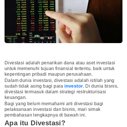
Divestasi adalah penarikan dana atau aset investasi
untuk memenuhi tujuan finansial tertentu, baik untuk
kepentingan pribadi maupun perusahaan.
Dalam dunia investasi, divestasi adalah istilah yang
sudah tidak asing bagi para
investor
. Di dunia bisnis,
divestasi termasuk dalam strategi restrukturisasi
keuangan.
Bagi yang belum memahami arti divestasi bagi
pelaksanaan investasi dan bisnis, mari simak
pembahasan lengkapnya di bawah ini.
Apa itu Divestasi?