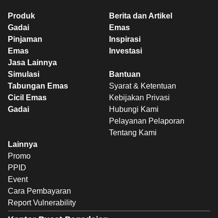
Produk
Berita dan Artikel
Gadai
Emas
Pinjaman
Inspirasi
Emas
Investasi
Jasa Lainnya
Simulasi
Bantuan
Tabungan Emas
Syarat & Ketentuan
Cicil Emas
Kebijakan Privasi
Gadai
Hubungi Kami
Pelayanan Pelaporan
Tentang Kami
Lainnya
Promo
PPID
Event
Cara Pembayaran
Report Vulnerability