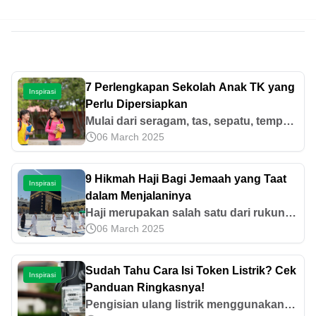
7 Perlengkapan Sekolah Anak TK yang
Inspirasi
Perlu Dipersiapkan
Mulai dari seragam, tas, sepatu, tempat
06 March 2025
makan, kotak pensil, hingga uang saku,
yuk catat perlengkapan sekolah anak
TK yang diperlukan di artikel ini!
9 Hikmah Haji Bagi Jemaah yang Taat
Inspirasi
dalam Menjalaninya
Haji merupakan salah satu dari rukun
06 March 2025
Islam yang perlu dipenuhi. Kenali
hikmah haji bagi jemaah yang mampu
melaksanakan rangkaian kegiatan
Sudah Tahu Cara Isi Token Listrik? Cek
Inspirasi
tersebut!
Panduan Ringkasnya!
Pengisian ulang listrik menggunakan