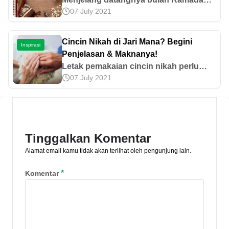
07 July 2021
banyak orang mulai mencari tahu
kapan jadwal puasa 2025. Yuk, simak
penjelasannya di artikel ini untuk lebih
Cincin Nikah di Jari Mana? Begini
Inspirasi
detailnya!
Penjelasan & Maknanya!
Letak pemakaian cincin nikah perlu
07 July 2021
diperhatikan karena termasuk simbol
kesakralan. Lantas, cincin nikah
seharusnya dipakai di jari mana? Yuk,
simak di sini!
Tinggalkan Komentar
Alamat email kamu tidak akan terlihat oleh pengunjung lain.
*
Komentar