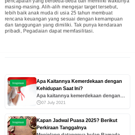
pencapaian yang berbeda-beda dan memiliki waktunya
masing-masing. Alih-alih mengejar target tersebut,
lebih baik anak muda di usia 25 tahun membuat
rencana keuangan yang sesuai dengan kemampuan
dan tanggungan yang dimiliki. Tak punya kendaraan
pribadi, Pegadaian dapat memfasilitasi.
Apa Kaitannya Kemerdekaan dengan
Inspirasi
Kehidupan Saat Ini?
Apa kaitannya kemerdekaan dengan
07 July 2021
kehidupan saat ini? Ada banyak, mulai
dari ruang untuk berkembang hingga
rencana finansial yang lebih baik.
Kapan Jadwal Puasa 2025? Berikut
Inspirasi
Simak di sini!
Perkiraan Tanggalnya
Menjelang datangnya bulan Ramadan,