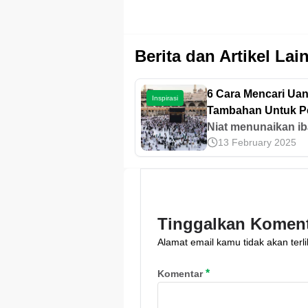
Berita dan Artikel Lai
6 Cara Mencari Ua
Inspirasi
Tambahan Untuk P
Haji
Niat menunaikan i
13 February 2025
Haji terkadang terb
dengan masalah d
untuk mendaftar haj
Baca dan terapkan
artikel ini untuk ke
Tinggalkan Komen
cara mendapatkan
Alamat email kamu tidak akan terli
tambahan.
*
Komentar