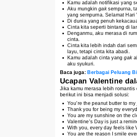
Kamu adalah notifikasi yang s
Aku mungkin
gak
sempurna, ta
yang sempurna. Selamat Hari 
Di dunia yang penuh kekacaua
Cinta kita seperti bintang di la
Denganmu, aku merasa di ruma
cinta.
Cinta kita lebih indah dari s
layu, tetapi cinta kita abadi.
Kamu adalah cinta yang
gak
a
aku syukuri.
Baca juga:
Berbagai Peluang Bis
Ucapan Valentine da
Jika kamu merasa lebih romantis 
berikut ini bisa menjadi solusi:
You’re the peanut butter to my 
Thank you for being my everyd
You are my sunshine on the clo
Valentine’s Day is just a remi
With you, every day feels like 
You are the reason I smile eve