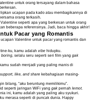
lentine untuk orang tersayang dalam bahasa
 berkesan.
elipkan ucapan pada kado atau membagikannya di
 bersama orang terkasih.
Valentine seperti apa yang berkesan untuk orang
ikan beberapa referensinya. Jadi, baca hingga akhir!
untuk Pacar yang Romantis
 ucapan Valentine untuk pacar yang romantis dan
ntine-ku, kamu adalah
vibe
hidupku.
h
boring
, selalu seru seperti seri film yang
gak
 kamu sudah menjadi yang paling manis di
support, like, and share
kebahagiaan masing-
ngin bilang, “aku beruntung memilikimu”.
id seperti jaringan WiFi yang
gak
pernah
lemot
.
nia ini, kamu adalah yang paling aku syukuri.
ku merasa seperti di puncak dunia. Happy