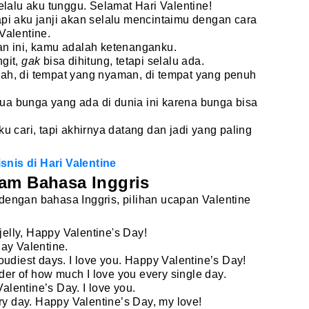
elalu aku tunggu. Selamat Hari Valentine!
pi aku janji akan selalu mencintaimu dengan cara
Valentine.
n ini, kamu adalah ketenanganku.
ngit,
gak
bisa dihitung, tetapi selalu ada.
h, di tempat yang nyaman, di tempat yang penuh
emua bunga yang ada di dunia ini karena bunga bisa
ku cari, tapi akhirnya datang dan jadi yang paling
nis di Hari Valentine
lam Bahasa Inggris
dengan bahasa Inggris, pilihan ucapan Valentine
jelly, Happy Valentine's Day!
ay Valentine.
udiest days. I love you. Happy Valentine’s Day!
nder of how much I love you every single day.
Valentine’s Day. I love you.
ry day. Happy Valentine’s Day, my love!