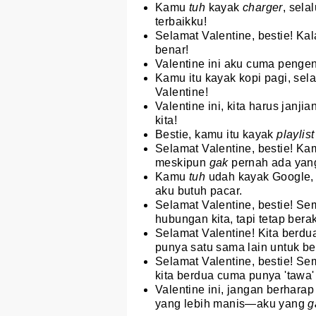
Kamu
tuh
kayak
charger
, sela
terbaikku!
Selamat Valentine, bestie! Kala
benar!
Valentine ini aku cuma penge
Kamu itu kayak kopi pagi, sel
Valentine!
Valentine ini, kita harus janjia
kita!
Bestie, kamu itu kayak
playlis
Selamat Valentine, bestie! K
meskipun
gak
pernah ada yan
Kamu
tuh
udah kayak Google,
aku butuh pacar.
Selamat Valentine, bestie! 
hubungan kita, tapi tetap ber
Selamat Valentine! Kita ber
punya satu sama lain untuk be
Selamat Valentine, bestie! Se
kita berdua cuma punya 'tawa' 
Valentine ini, jangan berhara
yang lebih manis—aku yang
g