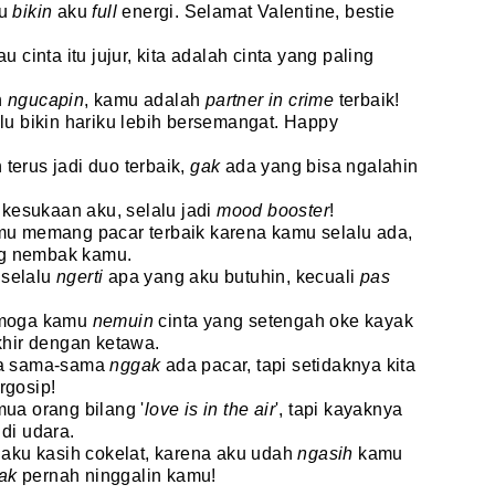
lu
bikin
aku
full
energi. Selamat Valentine, bestie
u cinta itu jujur, kita adalah cinta yang paling
n
ngucapin
, kamu adalah
partner in crime
terbaik!
alu bikin hariku lebih bersemangat. Happy
n terus jadi duo terbaik,
gak
ada yang bisa ngalahin
t
kesukaan aku, selalu jadi
mood booster
!
amu memang pacar terbaik karena kamu selalu ada,
g nembak kamu.
 selalu
ngerti
apa yang aku butuhin, kecuali
pas
Semoga kamu
nemuin
cinta yang setengah oke kayak
akhir dengan ketawa.
dua sama-sama
nggak
ada pacar, tapi setidaknya kita
rgosip!
mua orang bilang '
love is in the air
', tapi kayaknya
di udara.
p aku kasih cokelat, karena aku udah
ngasih
kamu
ak
pernah ninggalin kamu!