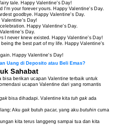
fairy tale. Happy Valentine’s Day!
nd I’m your forever yours. Happy Valentine’s Day.
hardest goodbye. Happy Valentine’s Day.
y Valentine’s Day!
 celebration. Happy Valentine’s Day.
 Valentine’s Day.
s I never knew existed. Happy Valentine’s Day!
r being the best part of my life. Happy Valentine’s
again. Happy Valentine’s Day!
an Uang di Deposito atau Beli Emas?
tuk Sahabat
bisa berikan ucapan Valentine terbaik untuk
komendasi ucapan Valentine dari yang romantis
gak
bisa dihadapi. Valentine kita
tuh gak
ada
ilang: Aku
gak
butuh pacar, yang aku
butuhin
cuma
ngan kita terus langgeng sampai tua dan kita