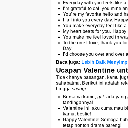
Everyday with you feels like a 
I’m grateful to call you mine a
You’re my favorite hello and 
I fall into you every day. Happ
You make everyday feel like a
My heart beats for you. Happy
You make me feel loved in way
To the one I love, thank you fo
Day!
I’d choose you over and over 
Baca juga:
Lebih Baik Menyimp
Ucapan Valentine un
Tidak hanya pasangan, kamu juga 
sahabatmu. Berikut ini adalah re
hingga
savage
:
Bersama kamu,
gak
ada yang
tandingannya!
Valentine ini, aku cuma mau b
kamu, bestie!
Happy Valentine! Semoga hubu
tetap nonton drama bareng!