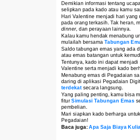
Demikian informasi tentang ucap
selipkan pada kado atau kamu s
Hari Valentine menjadi hari yan
pada orang terkasih. Tak heran, 
dinner
, dan perayaan lainnya.
Kalau kamu hendak menabung u
mulailah bersama
Tabungan Em
Saldo tabungan emas yang ada d
atau emas batangan untuk kemud
Tentunya, kado ini dapat menjadi
Valentine serta menjadi kado be
Menabung emas di Pegadaian sa
daring di aplikasi Pegadaian Dig
terdekat
secara langsung.
Yang paling penting, kamu bisa 
fitur
Simulasi Tabungan Emas
se
pembelian.
Mari siapkan kado berharga untu
Pegadaian!
Baca juga:
Apa Saja Biaya Kuli