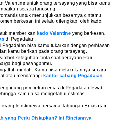
an Valentine untuk orang tersayang yang bisa kamu
ampaikan secara langsung.
g romantis untuk menunjukkan besarnya cintamu
momen berkesan ini selalu dilengkapi oleh kado,
ntuk memberikan
kado Valentine
yang berkesan,
as
di Pegadaian.
i Pegadaian bisa kamu tukarkan dengan perhiasan
ian kamu berikan pada orang tersayang.
 simbol keteguhan cinta saat perayaan Hari
rharga bagi pasanganmu.
ngatlah mudah. Kamu bisa melakukannya secara
ital atau mendatangi
kantor cabang Pegadaian
menghitung pembelian emas di Pegadaian lewat
hingga kamu bisa mengetahui estimasi
k orang teristimewa bersama Tabungan Emas dari
ah yang Perlu Disiapkan? Ini Rinciannya